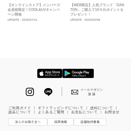
【オンラインストア】メンバーズ
【WEB限定】人気ブランド「DAN
会員様限定！COOL&UVキャンペ
TON」ご購入で10％分ポイントを
ーン開催
プレゼント！
UPDATE :
2026/07/11
UPDATE :
2026/05/08
メールマガジン
登 録
ご利用ガイド
｜
ギフトラッピングについて
｜
送料について
｜
返品について
｜
よくあるご質問
｜
お支払について
｜
お問合せ
法人のお客さまへ
採用情報
店舗物件募集