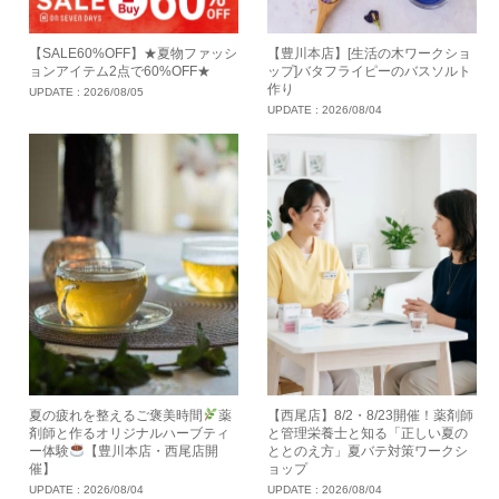
【SALE60%OFF】★夏物ファッシ
【豊川本店】[生活の木ワークショ
ョンアイテム2点で60%OFF★
ップ]バタフライピーのバスソルト
作り
UPDATE :
2026/08/05
UPDATE :
2026/08/04
夏の疲れを整えるご褒美時間
薬
【西尾店】8/2・8/23開催！薬剤師
剤師と作るオリジナルハーブティ
と管理栄養士と知る「正しい夏の
ー体験
【豊川本店・西尾店開
ととのえ方」夏バテ対策ワークシ
催】
ョップ
UPDATE :
2026/08/04
UPDATE :
2026/08/04