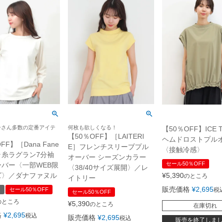
ーさん多数の定番アイテ
何枚も欲しくなる！
【50％OFF】ICE 
【50％OFF】［LAITERI
ヘムドロストプル
FF】［Dana Fane
E］フレンチスリーブプル
〈接触冷感〉
ムラ糸ラグラン7分袖
オーバー シーズンカラー
セール50％OFF
バー〈一部WEB限
〈38/40サイズ展開〉／レ
¥
5,390
ズ〉／ダナファヌル
のところ
イトリー
販売価格
¥
2,695
税
定
セール50％OFF
セール50％OFF
のところ
¥
5,390
のところ
在庫切れ
格
¥
2,695
税込
販売価格
¥
2,695
税込
販売を終了しま