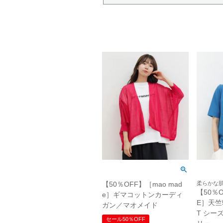
【50％OFF】［mao mad
柔らかな
【50％O
e］ギマコットンカーディ
E］天竺
ガン／マオメイド
T シー
セール50％OFF