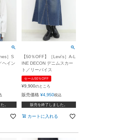
nes］S
【50％OFF】［Levi’s］A-L
ツ／ヘイン
INE DECON デニムスカー
ト／リーバイス
セール50％OFF
¥
9,900
のところ
販売価格
¥
4,950
込
税込
した。
販売を終了しました。
カートに入れる