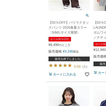
【50％OFF】バリラクタッ
【50％O
クパンツ 2026春夏カラー
LAUN
〈S/M/Lサイズ展開〉
ガムワ
／ナチ
セール50％OFF
セール50
¥
6,490
のところ
¥
12,980
販売価格
¥
3,245
税込
販売価
販売を終了しました。
販売
5.00
（
1
）
カー
カートに入れる