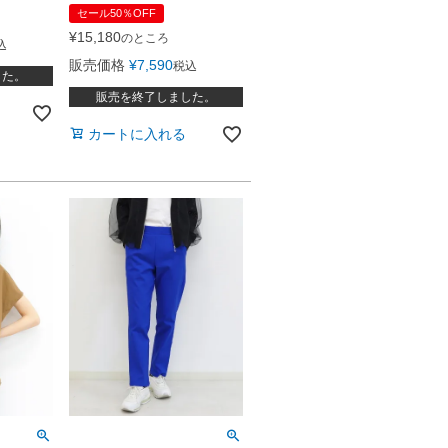
セール50％OFF
¥
15,180
のところ
込
販売価格
¥
7,590
税込
した。
販売を終了しました。
カートに入れる