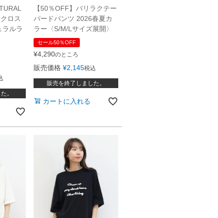
TURAL
【50％OFF】バリラクテー
ドクロス
パードパンツ 2026春夏カ
ュラルラ
ラー〈S/M/Lサイズ展開〉
セール50％OFF
¥
4,290
のところ
販売価格
¥
2,145
税込
込
販売を終了しました。
した。
カートに入れる