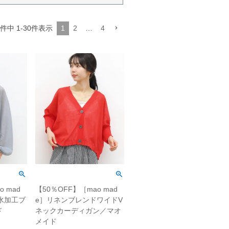
1
2
…
4
件中
1
-
30
件表示
 mad
【50％OFF】［mao mad
撥水加工ブ
e］リネンブレンドワイドV
ド
ネックカーディガン／マオ
メイド