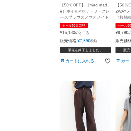
【50％OFF】［mao mad
【50％O
e］ボイル×カットワークレ
2WAY
ースブラウス／マオメイド
〈接触
セール50％OFF
セール50
¥
15,180
¥
9,790
のところ
販売価格
¥
7,590
販売価
税込
販売を終了しました。
販売
カートに入れる
カー