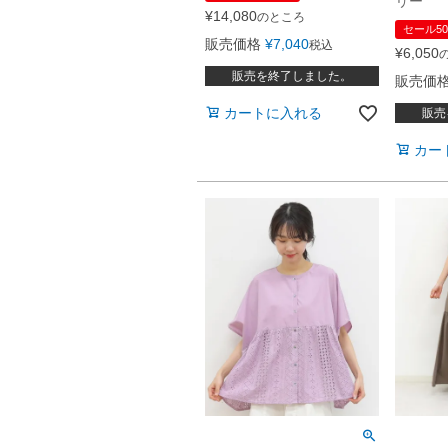
リー
¥
14,080
のところ
セール50
販売価格
¥
7,040
税込
¥
6,050
販売を終了しました。
販売価
カートに入れる
販売
カー