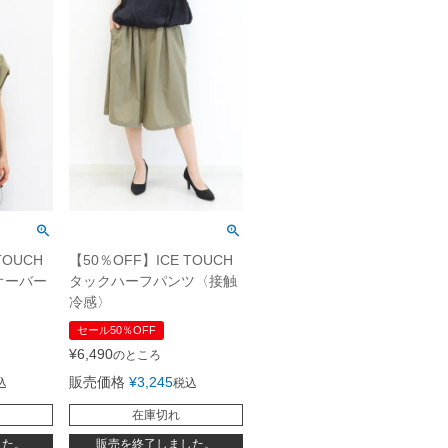
TOUCH
【50％OFF】ICE TOUCH
オーバー
タックハーフパンツ〈接触
冷感〉
セール50％OFF
¥
6,490
のところ
販売価格
¥
3,245
込
税込
在庫切れ
した。
販売を終了しました。