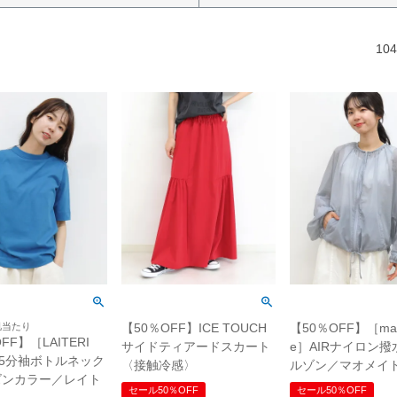
104
肌当たり
【50％OFF】ICE TOUCH
【50％OFF】［mao
FF】［LAITERI
サイドティアードスカート
e］AIRナイロン
5分袖ボトルネック
〈接触冷感〉
ルゾン／マオメイ
ズンカラー／レイト
セール50％OFF
セール50％OFF