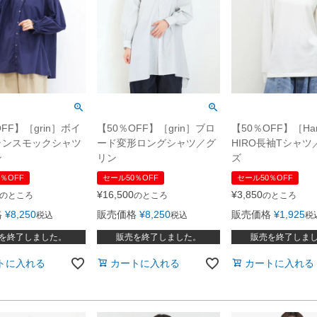
FF】［grin］ボイ
【50％OFF】［grin］ブロ
【50％OFF】［Ha
ランスモックシャツ
ード変形ロングシャツ／グ
HIRO長袖Tシャ
ン
リン
ズ
％OFF
セール50％OFF
セール50％OFF
¥
16,500
¥
3,850
のところ
のところ
のところ
格
¥
8,250
販売価格
¥
8,250
販売価格
¥
1,925
税込
税込
税
を終了しました。
販売を終了しました。
販売を終了しま
トに入れる
カートに入れる
カートに入れる