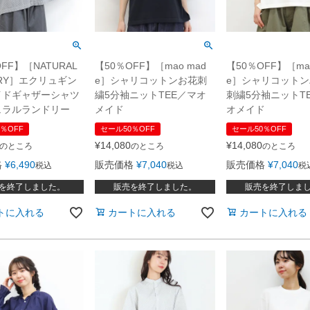
【50％OFF】［mao mad
【50％OFF】［mao
FF】［NATURAL
e］シャリコットンお花刺
e］シャリコット
DRY］エクリュギン
繍5分袖ニットTEE／マオ
刺繍5分袖ニットT
イドギャザーシャツ
メイド
オメイド
ュラルランドリー
セール50％OFF
セール50％OFF
％OFF
¥
14,080
¥
14,080
のところ
のところ
のところ
販売価格
¥
7,040
販売価格
¥
7,040
格
¥
6,490
税込
税
税込
販売を終了しました。
販売を終了しま
を終了しました。
カートに入れる
カートに入れる
トに入れる