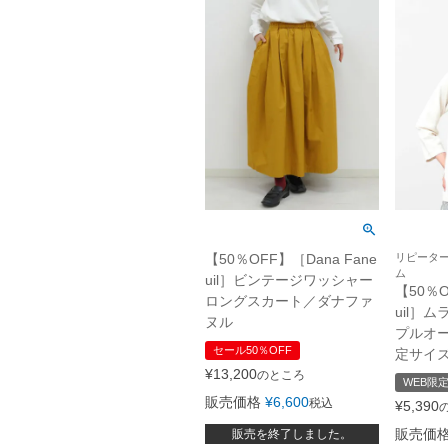
【50％OFF】［Dana Fane
リピータ
ム
uil］ビンテージワッシャー
【50％O
ロングスカート／ダナファ
uil］
ヌル
プルオー
セール50％OFF
定サイ
¥
13,200
のところ
WEB限
販売価格
¥
6,600
税込
¥
5,390
販売価
販売を終了しました。