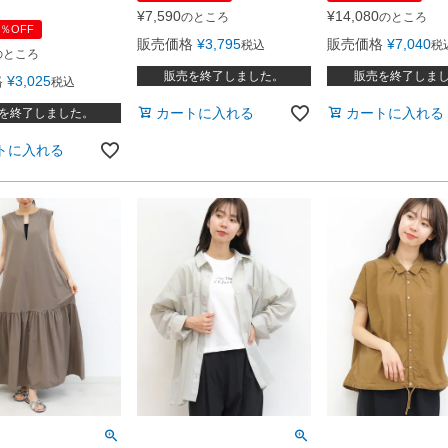
¥
7,590
¥
14,080
のところ
のところ
％OFF
販売価格
¥
3,795
販売価格
¥
7,040
税込
税
のところ
販売を終了しました。
販売を終了しま
格
¥
3,025
税込
カートに入れる
カートに入れる
を終了しました。
トに入れる