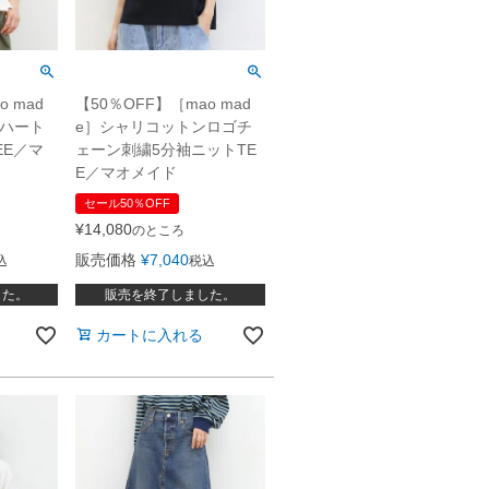
 mad
【50％OFF】［mao mad
ンハート
e］シャリコットンロゴチ
EE／マ
ェーン刺繍5分袖ニットTE
E／マオメイド
セール50％OFF
¥
14,080
のところ
販売価格
¥
7,040
込
税込
した。
販売を終了しました。
カートに入れる