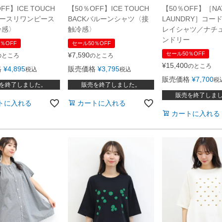
【50％OFF】［NA
FF】ICE TOUCH
【50％OFF】ICE TOUCH
LAUNDRY］コー
ノースリワンピース
BACKバルーンシャツ〈接
レイシャツ／ナチ
冷感〉
触冷感〉
ンドリー
％OFF
セール50％OFF
セール50％OFF
¥
7,590
のところ
のところ
¥
15,400
のところ
格
¥
4,895
販売価格
¥
3,795
税込
税込
販売価格
¥
7,700
税
を終了しました。
販売を終了しました。
販売を終了しま
トに入れる
カートに入れる
カートに入れる