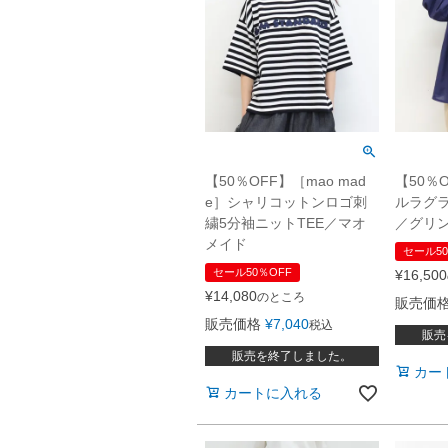
【50％OFF】［mao mad
【50％O
e］シャリコットンロゴ刺
ルラグ
繍5分袖ニットTEE／マオ
／グリ
メイド
セール50
セール50％OFF
¥
16,500
¥
14,080
のところ
販売価
販売価格
¥
7,040
税込
販売
販売を終了しました。
カー
カートに入れる