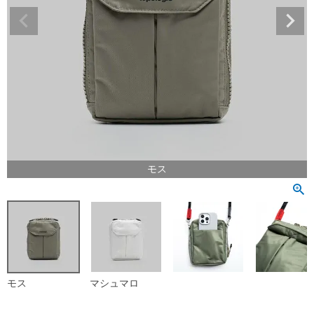
モス
モス
マシュマロ