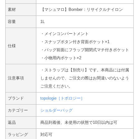
素材
【マシュマロ】Bomber：リサイクルナイロン
容量
1L
・メインコンパートメント
・スナップボタン付き背面ポケット×1
仕様
・バッグ前面にフラップ開閉式マチ付きポケット
・小物用内ポケット×2
・ストラップは【別売り】です。本商品には付属
注意事項
しませんので、ご注文の際はお間違いのないよう
ご注意ください。
ブランド
topologie［トポロジー］
カテゴリー
ショルダーバッグ
返品
商品到着後、未使用の状態で10日以内は可
ラッピング
対応可