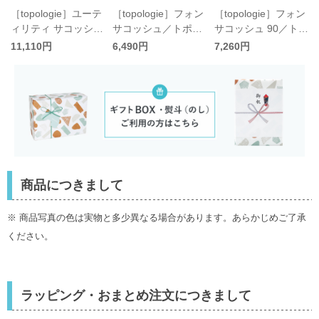
T
［topologie］ユーテ
［topologie］フォン
［topologie］フォン
ィリティ サコッシュ
サコッシュ／トポロ
サコッシュ 90／トポ
EW／トポロジー
ジー
ロジー
11,110円
6,490円
7,260円
商品につきまして
※ 商品写真の色は実物と多少異なる場合があります。あらかじめご了承
ください。
ラッピング・おまとめ注文につきまして