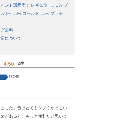
イント還元率： レギュラー…1％ ブ
ルバー…3% ゴールド…5% プラチ
ング無料
対応について
4.50
2
非公開
者
しました。色はとてもシブくかっこい
止めがあると、もっと便利だと思いま