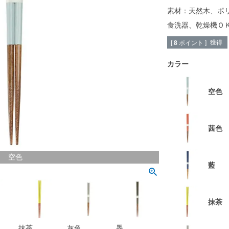
素材：天然木、ポ
食洗器、乾燥機Ｏ
獲得
[
8
ポイント ]
カラー
空色
茜色
空色
藍
抹茶
抹茶
灰色
墨