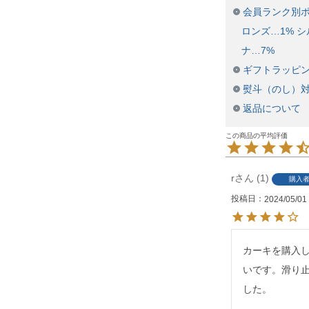
会員ランク別ポ
ロンズ…1% シ
ナ…7%
ギフトラッピ
熨斗（のし）
返品について
r
1
購入
投稿日
2024/05/01
カーキを購入
いです。滑り
した。