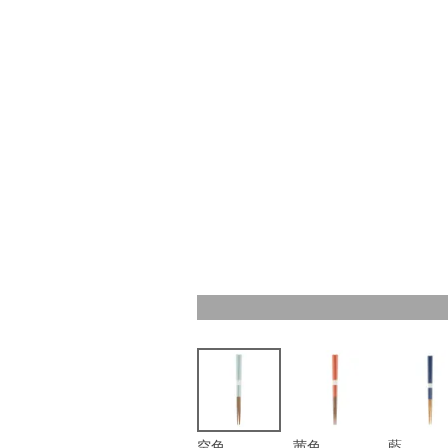
空色
茜色
藍