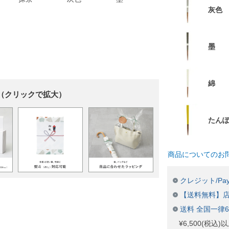
灰色
墨
綿
（クリックで拡大）
たん
商品についてのお
クレジット/Pay
【送料無料】
送料 全国一律
¥6,500(税込