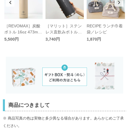
［REVOMAX］炭酸
［マリット］ステン
RECIPE ランチ巾着
ボトル 16oz 473ml
レス直飲みボトル／
袋／レシピ
／レボマックス
サブヒロモリ
5,500円
3,740円
1,870円
チ
商品につきまして
※ 商品写真の色は実物と多少異なる場合があります。あらかじめご了承
ください。