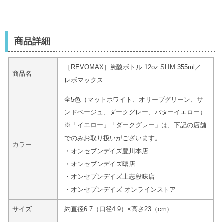
商品詳細
［REVOMAX］炭酸ボトル 12oz SLIM 355ml／
商品名
レボマックス
全5色（マットホワイト、オリーブグリーン、サ
ンドベージュ、ダークグレー、バターイエロー）
※「イエロー」「ダークグレー」は、下記の店舗
でのみお取り扱いがございます。
カラー
・オンセブンデイズ豊川本店
・オンセブンデイズ曙店
・オンセブンデイズ上志段味店
・オンセブンデイズ オンラインストア
サイズ
約直径6.7（口径4.9）×高さ23（cm）