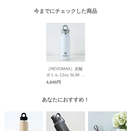
今までにチェックした商品
［REVOMAX］炭酸
ボトル 12oz SLIM 3
55ml／レボマックス
4,840円
あなたにおすすめ！