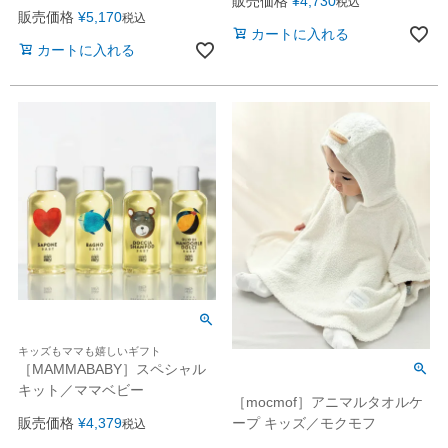
販売価格
¥
4,730
税込
販売価格
¥
5,170
税込
カートに入れる
カートに入れる
キッズもママも嬉しいギフト
［MAMMABABY］スペシャル
キット／ママベビー
［mocmof］アニマルタオルケ
販売価格
¥
4,379
ープ キッズ／モクモフ
税込