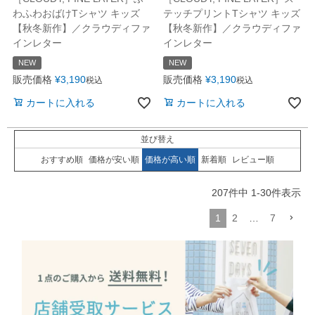
わふわおばけTシャツ キッズ
テッチプリントTシャツ キッズ
【秋冬新作】／クラウディファ
【秋冬新作】／クラウディファ
インレター
インレター
NEW
NEW
販売価格
¥
3,190
販売価格
¥
3,190
税込
税込
カートに入れる
カートに入れる
並び替え
おすすめ順
価格が安い順
価格が高い順
新着順
レビュー順
207
件中
1
-
30
件表示
1
2
…
7