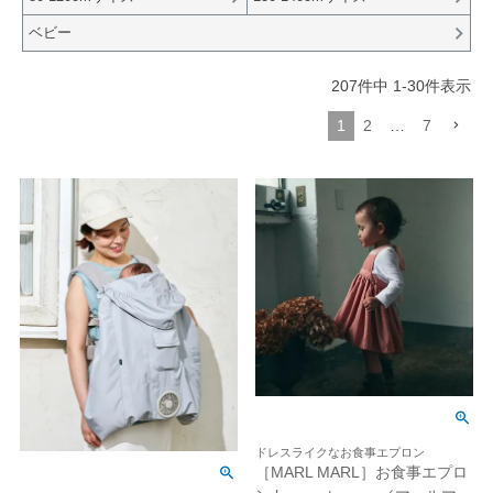
ベビー
207
件中
1
-
30
件表示
1
2
…
7
ドレスライクなお食事エプロン
［MARL MARL］お食事エプロ