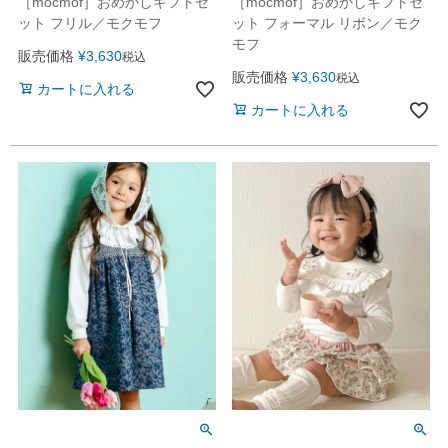
［mocmof］おめかしギフトセ
［mocmof］おめかしギフトセ
ット フリル／モクモフ
ット フォーマル リボン／モク
モフ
販売価格
¥
3,630
税込
販売価格
¥
3,630
税込
カートに入れる
カートに入れる