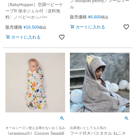
ン bouquet peony／マールマー
［BabyHopper］空調ベビーケ
ル
ープR 保冷ジェル付〈送料無
販売価格
¥
6,600
料〉／ベビーホッパー
税込
カートに入れる
販売価格
¥
16,500
税込
カートに入れる
オールシーズン使える巻かないおくるみ
出産祝いとしても人気の
［ergopouch］Cocoon Swaddl
フード付きバスタオル ねこさ