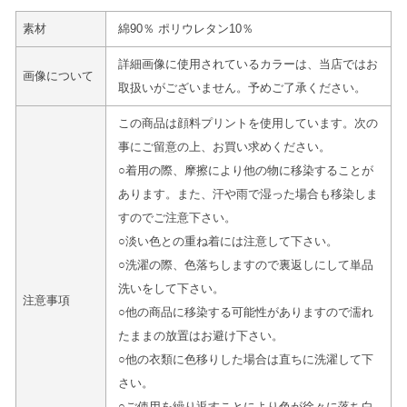
素材
綿90％ ポリウレタン10％
詳細画像に使用されているカラーは、当店ではお
画像について
取扱いがございません。予めご了承ください。
この商品は顔料プリントを使用しています。次の
事にご留意の上、お買い求めください。
○着用の際、摩擦により他の物に移染することが
あります。また、汗や雨で湿った場合も移染しま
すのでご注意下さい。
○淡い色との重ね着には注意して下さい。
○洗濯の際、色落ちしますので裏返しにして単品
洗いをして下さい。
注意事項
○他の商品に移染する可能性がありますので濡れ
たままの放置はお避け下さい。
○他の衣類に色移りした場合は直ちに洗濯して下
さい。
○ご使用を繰り返すことにより色が徐々に落ち白