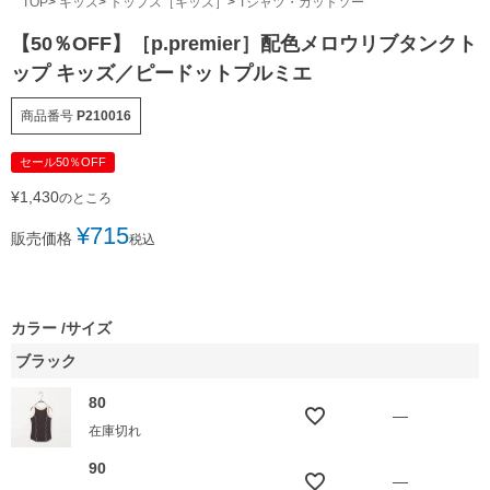
TOP
キッズ
トップス［キッズ］
Tシャツ・カットソー
【50％OFF】［p.premier］配色メロウリブタンクト
ップ キッズ／ピードットプルミエ
商品番号
P210016
セール50％OFF
¥
1,430
のところ
¥
715
販売価格
税込
カラー
サイズ
ブラック
80
—
在庫切れ
90
—