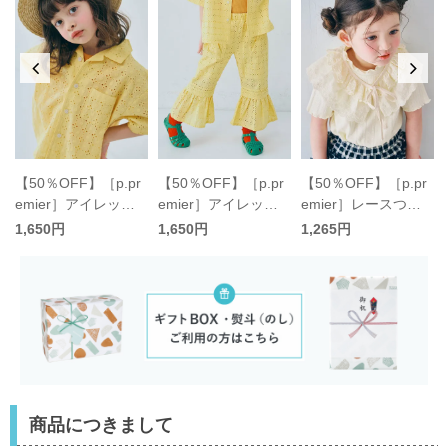
【50％OFF】［p.pr
【50％OFF】［p.pr
【50％OFF】［p.pr
O
emier］アイレット
emier］アイレット
emier］レースつけ
］
レース半袖シャツ キ
レースフリルパンツ
衿＆メロウ針抜きT
ン
1,650円
1,650円
1,265円
ッズ〈90-120cm〉
キッズ〈90-120c
シャツセット キッズ
／ピードットプルミ
m〉／ピードットプ
／ピードットプルミ
エ
ルミエ
エ
商品につきまして