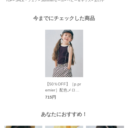
TOP
SALE・フェア
Summerセール
ベビー＆キッズ
女の子
今までにチェックした商品
【50％OFF】［p.pr
emier］配色メロウ
リブタンクトップ キ
715円
ッズ／ピードットプ
ルミエ
あなたにおすすめ！