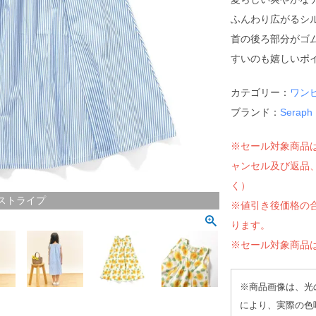
ふんわり広がるシ
首の後ろ部分がゴ
すいのも嬉しいポ
カテゴリー：
ワン
ブランド：
Sera
※セール対象商品
ャンセル及び返品
く）
ストライプ
※値引き後価格の合
ります。
※セール対象商品
※商品画像は、光
により、実際の色