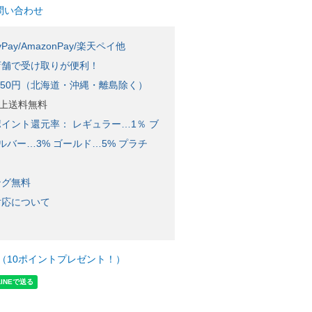
問い合わせ
Pay/AmazonPay/楽天ペイ他
店舗で受け取りが便利！
650円（北海道・沖縄・離島除く）
)以上送料無料
イント還元率： レギュラー…1％ ブ
ルバー…3% ゴールド…5% プラチ
ング無料
対応について
（10ポイントプレゼント！）