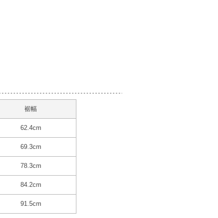
裾幅
62.4cm
69.3cm
78.3cm
84.2cm
91.5cm