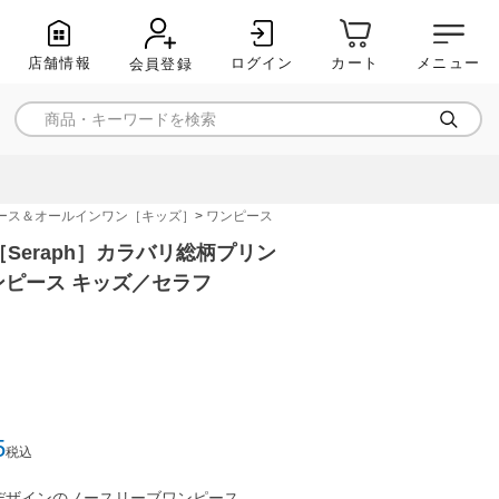
店舗情報
ログイン
メニュー
カート
会員登録
ース＆オールインワン［キッズ］
ワンピース
［Seraph］カラバリ総柄プリン
ピース キッズ／セラフ
5
税込
デザインのノースリーブワンピース。