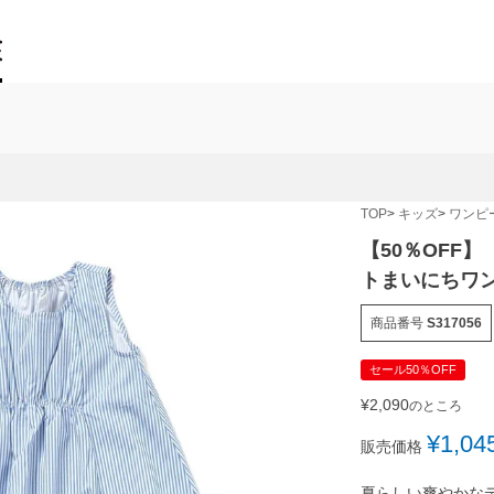
TOP
キッズ
ワンピ
【50％OFF】
トまいにちワン
商品番号
S317056
セール50％OFF
¥
2,090
のところ
¥
1,04
販売価格
夏らしい爽やかな