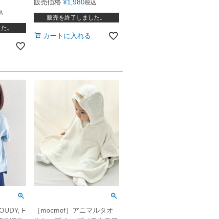
販売価格
¥
1,980
税込
込
販売を終了しました。
した。
カートに入れる
UDY, F
［mocmof］アニマルタオ