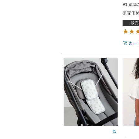
¥
1,980
販売価
販売
カー