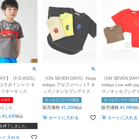
FF】［F.O.KIDS］
［ON SEVEN DAYS］Hopp
［ON SEVEN DAY
AコラボＴシャツ キ
indays アルファベットT キ
indays Live with j
エフオーキッズ
ッズ／オンセブンデイズ
ズ／オンセブンデ
％OFF
オンセブンデイズ限定
オンセブンデイズ限定
販売価格
¥
2,200
販売価格
¥
1,980
のところ
税込
税
格
¥
1,430
税込
カートに入れる
カートに入れる
を終了しました。
トに入れる