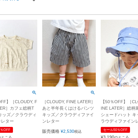
FF】［CLOUDY, F
［CLOUDY, FINE LATER］
【50％OFF】［CLO
ATER］カフェ総柄T
あと半年長くはけるパンツ
INE LATER］総
キッズ／クラウディ
キッズ／クラウディファイ
シェードハット キ
ンレター
ンレター
ラウディファイン
％OFF
セール50％OFF
販売価格
¥
2,530
税込
¥
3,190
のところ
のところ