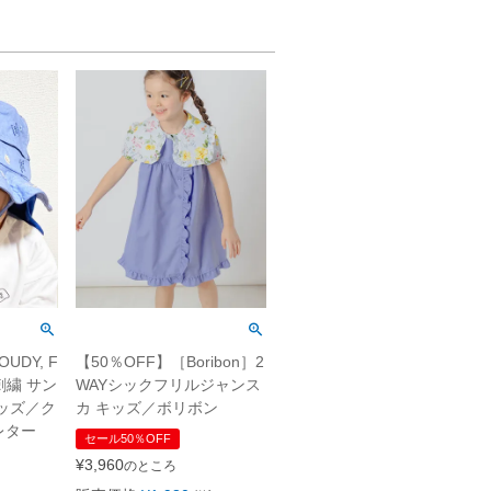
UDY, F
【50％OFF】［Boribon］2
柄刺繍 サン
WAYシックフリルジャンス
ッズ／ク
カ キッズ／ボリボン
レター
セール50％OFF
¥
3,960
のところ