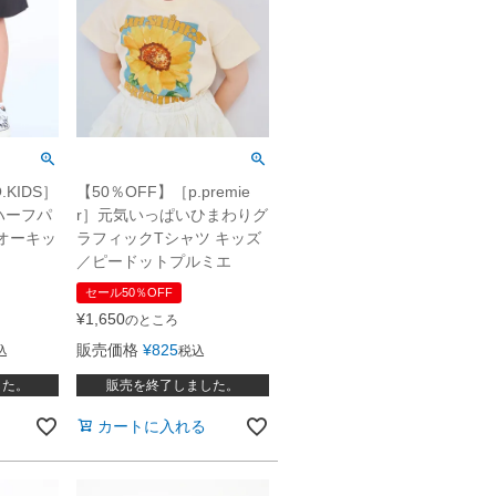
.KIDS］
【50％OFF】［p.premie
ハーフパ
r］元気いっぱいひまわりグ
オーキッ
ラフィックTシャツ キッズ
／ピードットプルミエ
セール50％OFF
¥
1,650
のところ
販売価格
¥
825
込
税込
した。
販売を終了しました。
カートに入れる