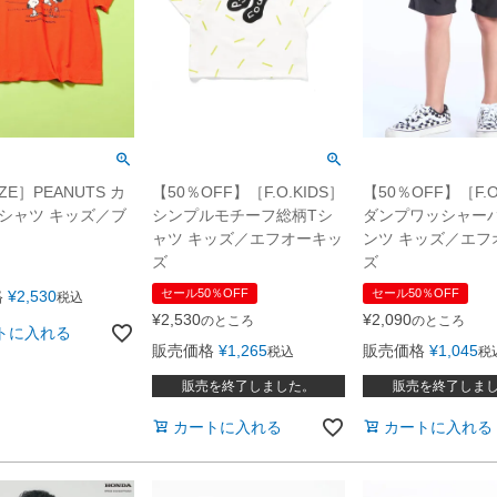
ZE］PEANUTS カ
【50％OFF】［F.O.KIDS］
【50％OFF】［F.O
シャツ キッズ／ブ
シンプルモチーフ総柄Tシ
ダンプワッシャー
ャツ キッズ／エフオーキッ
ンツ キッズ／エフ
ズ
ズ
セール50％OFF
セール50％OFF
格
¥
2,530
税込
¥
2,530
¥
2,090
のところ
のところ
トに入れる
販売価格
¥
1,265
販売価格
¥
1,045
税込
税
販売を終了しました。
販売を終了しま
カートに入れる
カートに入れる