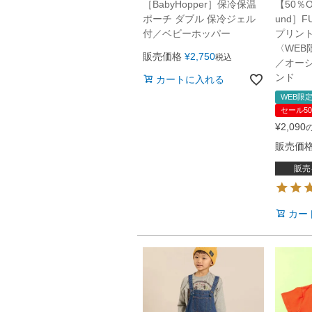
［BabyHopper］保冷保温
【50％O
ポーチ ダブル 保冷ジェル
und］F
付／ベビーホッパー
プリント
〈WEB限
販売価格
¥
2,750
税込
／オー
ンド
カートに入れる
WEB限定
セール50
¥
2,090
販売価
販売
カー