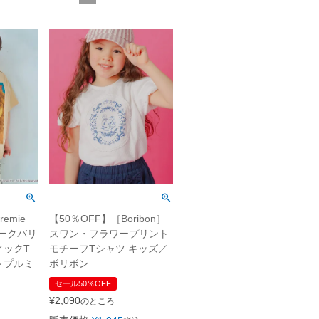
emie
【50％OFF】［Boribon］
ークバリ
スワン・フラワープリント
ィックT
モチーフTシャツ キッズ／
トプルミ
ボリボン
セール50％OFF
¥
2,090
のところ