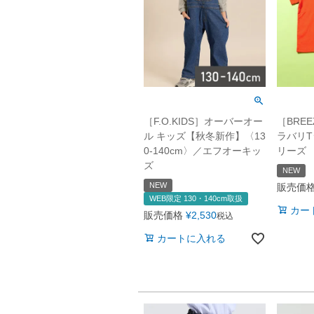
［F.O.KIDS］オーバーオー
［BREE
ル キッズ【秋冬新作】〈13
ラバリT
0-140cm〉／エフオーキッ
リーズ
ズ
NEW
NEW
販売価
WEB限定 130・140cm取扱
カー
販売価格
¥
2,530
税込
カートに入れる