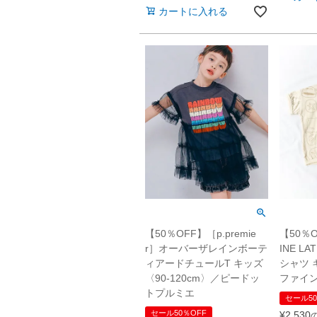
カートに入れる
【50％OFF】［p.premie
【50％O
r］オーバーザレインボーテ
INE L
ィアードチュールT キッズ
シャツ 
〈90-120cm〉／ピードッ
ファイ
トプルミエ
セール50
セール50％OFF
¥
2,530