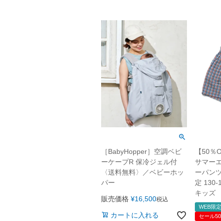
［BabyHopper］空調ベビ
【50％O
ーケープR 保冷ジェル付
サマーエ
〈送料無料〉／ベビーホッ
ーパンツ
パー
定 130
キッズ
販売価格
¥
16,500
税込
WEB限定
カートに入れる
セール50