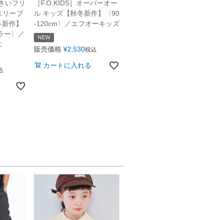
おおきいフリ
［F.O.KIDS］オーバーオー
スリーブ
ル キッズ【秋冬新作】〈90
冬新作】
-120cm〉／エフオーキッズ
ラー〉／
NEW
エ
販売価格
¥
2,530
税込
カートに入れる
込