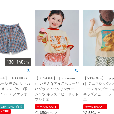
FF】［F.O.KIDS］
【50％OFF】［p.premie
【50％OFF】［p.pr
ール 先染めサッカ
r］いろんなアイスちょーだ
r］ジュラシックパ
 キッズ〈WEB限
いグラフィックリンガーT
エーショングラフ
-140cm〉／エフオー
シャツ キッズ／ピードット
キッズ／ピードッ
プルミエ
エ
 130・140cm取扱
セール50％OFF
セール50％OFF
％OFF
¥
1,650
¥
2,530
のところ
のところ