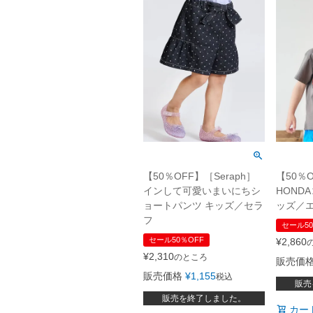
【50％OFF】［Seraph］
【50％O
インして可愛いまいにちシ
HOND
ョートパンツ キッズ／セラ
ッズ／
フ
セール50
セール50％OFF
¥
2,860
¥
2,310
のところ
販売価
販売価格
¥
1,155
税込
販売
販売を終了しました。
カー