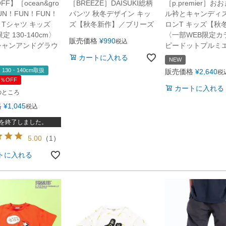
FF】［ocean&gro
［BREEZE］DAISUKI総柄
［p.premier］
UN！FUN！FUN！
パンツ 秋冬デザイン キッ
ル衿とキャンディ
Tシャツ キッズ
ズ【秋冬新作】／ブリーズ
ロンT キッズ【秋
定 130-140cm〉
〈一部WEB限定カ
販売価格
¥
990
税込
シャンアンドグラウ
ピードットプルミ
カートに入れる
NEW
 130・140cm取扱
販売価格
¥
2,640
税
％OFF
カートに入れる
のところ
格
¥
1,045
税込
を終了しました。
5.00
（
1
）
トに入れる