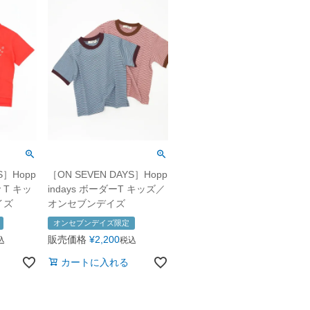
S］Hopp
［ON SEVEN DAYS］Hopp
oy T キッ
indays ボーダーT キッズ／
イズ
オンセブンデイズ
オンセブンデイズ限定
販売価格
¥
2,200
込
税込
カートに入れる