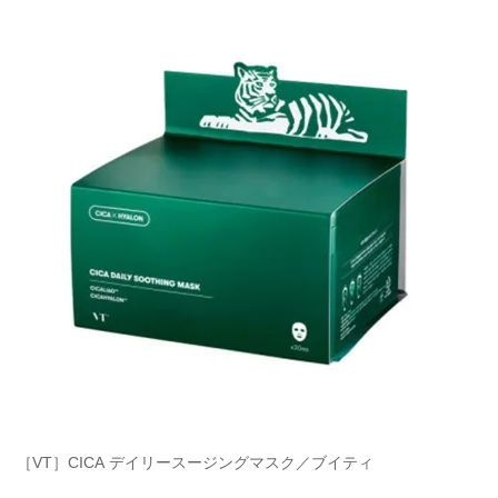
［VT］CICA デイリースージングマスク／ブイティ