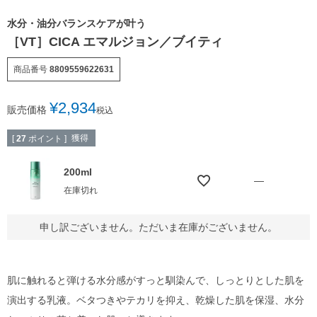
水分・油分バランスケアが叶う
［VT］CICA エマルジョン／ブイティ
商品番号
8809559622631
¥
2,934
販売価格
税込
獲得
[
27
ポイント ]
200ml
—
在庫切れ
申し訳ございません。ただいま在庫がございません。
肌に触れると弾ける水分感がすっと馴染んで、しっとりとした肌を
演出する乳液。ベタつきやテカリを抑え、乾燥した肌を保湿、水分