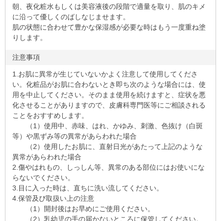
朝、夜化粧水もしくは美容液後の段階で適量を取り、肌のキメ
に沿って優しくのばしなじませます。
肌の状態に合わせて豊かな保湿感が必要な時はもう一度重ね塗
りします。
注意事項
1.お肌に異常が生じていないかよく注意して使用してくださ
い。化粧品がお肌に合わないとき即ち次のような場合には、使
用を中止してください。そのまま使用を続けますと、症状を悪
化させることがありますので、皮膚科専門医等にご相談される
ことをおすすめします。
（1）使用中、赤味、はれ、かゆみ、刺激、色抜け（白斑
等）や黒ずみ等の異常があらわれた場合
（2）使用したお肌に、直射日光があたって上記のような
異常があらわれた場合
2.傷やはれもの、しっしん等、異常のある部位にはお使いにな
らないでください。
3.目に入った時は、直ちに洗い流してください。
4.保管及び取扱い上の注意
（1）開封後はお早めにご使用ください。
（2）乳幼児の手の届かないところに保管してください。