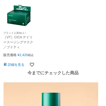
ブランド人気No.1！
［VT］CICA デイリ
ースージングマスク
／ブイティ
販売価格
¥
2,420
税込
詳細を見る
今までにチェックした商品