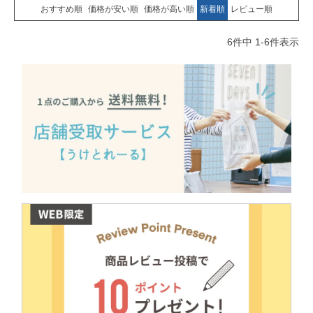
おすすめ順
価格が安い順
価格が高い順
新着順
レビュー順
6
件中
1
-
6
件表示