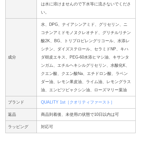
は水に溶けませんので下水等に流さないでくださ
い。
水、DPG、ナイアシンアミド、グリセリン、ニ
コチンアミドモノヌクレオチド、グリチルリチン
酸2K、BG、トリプロピレングリコール、水添レ
シチン、ダイズステロール、セラミドNP、キハ
成分
ダ樹皮エキス、PEG-60水添ヒマシ油、キサンタ
ンガム、エチルヘキシルグリセリン、水酸化K、
クエン酸、クエン酸Na、エチドロン酸、ラベン
ダー油、レモン果皮油、ライム油、レモングラス
油、エンピツビャクシン油、ローズマリー葉油
ブランド
QUALITY 1st［クオリティファースト］
返品
商品到着後、未使用の状態で10日以内は可
ラッピング
対応可