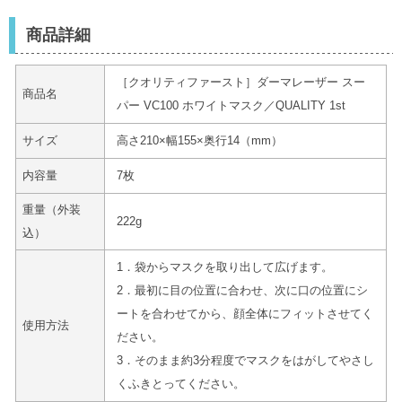
商品詳細
［クオリティファースト］ダーマレーザー スー
商品名
パー VC100 ホワイトマスク／QUALITY 1st
サイズ
高さ210×幅155×奥行14（mm）
内容量
7枚
重量（外装
222g
込）
1．袋からマスクを取り出して広げます。
2．最初に目の位置に合わせ、次に口の位置にシ
ートを合わせてから、顔全体にフィットさせてく
使用方法
ださい。
3．そのまま約3分程度でマスクをはがしてやさし
くふきとってください。