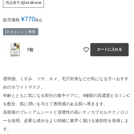
商品番号
Q1st-dl-vcw
¥
770
販売価格
税込
獲得
[
7
ポイント ]
7枚
カートに入れる
透明感、くすみ、ツヤ、キメ、毛穴対策などが気になる方へおすす
めのホワイトマスク。
年齢とともに気になる部分の集中ケアに。4種類の高濃度ビタミンC
を配合、肌に潤いを与えて透明感のある肌へ導きます。
高密着のプレミアムシートと浸透性の高いナノカプセルテクノロジ
ーを採用。必要な成分をより的確に素早く届ける速効性を発揮しま
す。