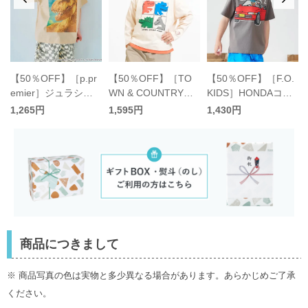
【50％OFF】［p.pr
【50％OFF】［TO
【50％OFF】［F.O.
emier］ジュラシッ
WN & COUNTRY］
KIDS］HONDAコラ
クパークバリエーシ
ダイナソー／バーガ
ボＴシャツ キッズ／
1,265円
1,595円
1,430円
ア
ョングラフィックT
ー重ね着風Tシャツ
エフオーキッズ
キッズ／ピードット
キッズ／タウンアン
プルミエ
ドカントリー
商品につきまして
※ 商品写真の色は実物と多少異なる場合があります。あらかじめご了承
ください。