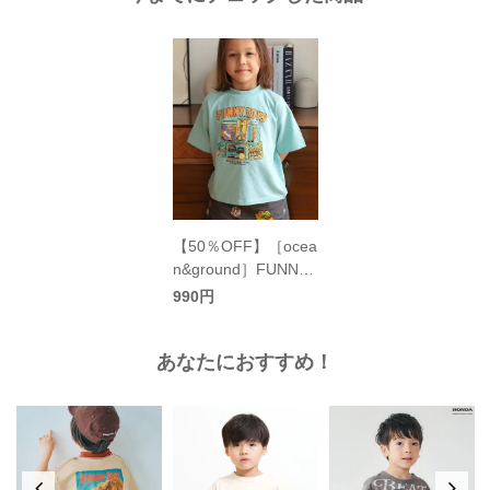
【50％OFF】［ocea
n&ground］FUNNY
TOY’S プリントTシ
990円
ャツ キッズ／オーシ
ャンアンドグラウン
あなたにおすすめ！
ド