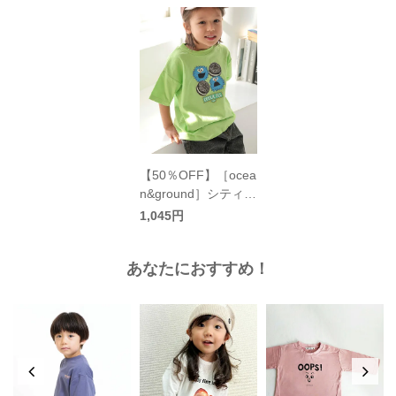
【50％OFF】［ocea
n&ground］シティプ
リントTシャツ キッ
1,045円
ズ／オーシャンアン
ドグラウンド
あなたにおすすめ！