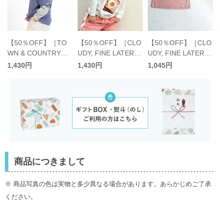
A
【50％OFF】［TO
【50％OFF】［CLO
【50％OFF】［CLO
WN & COUNTRY］
UDY, FINE LATER］
UDY, FINE LATER］
袖ドッキングTシャ
感情 長袖Tシャツ キ
目玉焼き 転写プリン
1,430円
1,045円
1,430円
ツ キッズ／タウンア
ッズ／クラウディフ
トTシャツ キッズ／
ンドカントリー
ァインレター
クラウディファイン
レター
商品につきまして
※ 商品写真の色は実物と多少異なる場合があります。あらかじめご了承
ください。