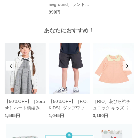
n&ground］ランドセ
ルクールメッシュパ
990円
ッド キッズ／オーシ
ャンアンドグラウン
あなたにおすすめ！
ド
【50％OFF】［Sera
【50％OFF】［F.O.
［RIO］花びら衿チ
ニ
ph］ハート柄編みカ
KIDS］ダンプワッシ
ュニック キッズ〈一
エ
ーディガン キッズ／
ャーハーフパンツ キ
部別注カラー〉／リ
1,595円
1,045円
3,190円
セラフ
ッズ／エフオーキッ
オ
ズ