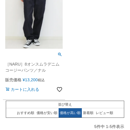
［NARU］8オンスムラデニム
コージーパンツ／ナル
販売価格
¥
13,200
税込
カートに入れる
並び替え
おすすめ順
価格が安い順
価格が高い順
新着順
レビュー順
5
件中
1
-
5
件表示