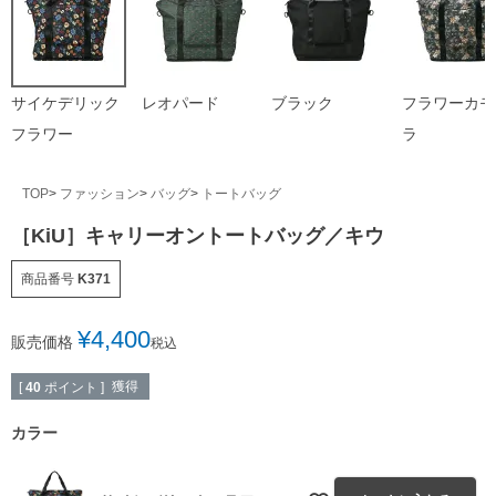
サイケデリック
レオパード
ブラック
フラワーカモ
フラワー
ラ
TOP
ファッション
バッグ
トートバッグ
［KiU］キャリーオントートバッグ／キウ
商品番号
K371
¥
4,400
販売価格
税込
獲得
[
40
ポイント ]
カラー