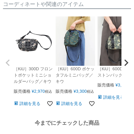
コーディネートや関連のアイテム
［KiU］300D フロン
［KiU］600D ポケッ
［KiU］600D ミニ
トポケットミニショ
タフルミニバッグ／
ストンバッグ／キ
ルダーバッグ／キウ
キウ
販売価格
¥
3,850
税
販売価格
¥
2,970
販売価格
¥
3,300
税込
税込
詳細を見る
詳細を見る
詳細を見る
今までにチェックした商品