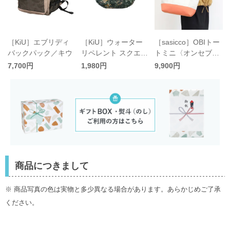
［KiU］エブリディ
［KiU］ウォーター
［sasicco］OBIトー
バックパック／キウ
リペレント スクエア
トミニ〈オンセブン
ポーチ／キウ
デイズ別注カラー〉
7,700円
1,980円
9,900円
／サシッコ
商品につきまして
※ 商品写真の色は実物と多少異なる場合があります。あらかじめご了承
ください。