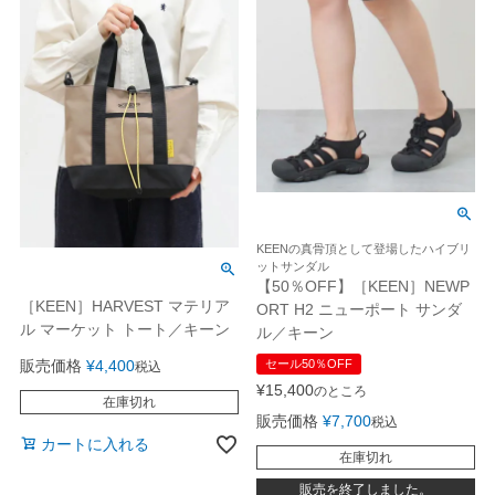
KEENの真骨頂として登場したハイブリ
ットサンダル
【50％OFF】［KEEN］NEWP
［KEEN］HARVEST マテリア
ORT H2 ニューポート サンダ
ル マーケット トート／キーン
ル／キーン
販売価格
¥
4,400
セール50％OFF
税込
¥
15,400
のところ
在庫切れ
販売価格
¥
7,700
税込
カートに入れる
在庫切れ
販売を終了しました。