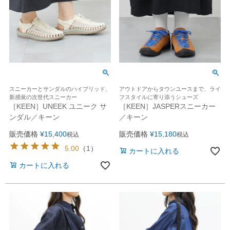
スニーカーとサンダルのハイブリッド、
アウトドアからタウンユースまで、ライ
新感覚の次世代スニーカー
フスタイルに寄り添うシューズ
［KEEN］UNEEK ユニーク サ
［KEEN］JASPERスニーカー
ンダル／キーン
／キーン
販売価格
¥
15,400
販売価格
¥
15,180
税込
税込
5.00
（
1
）
カートに入れる
カートに入れる