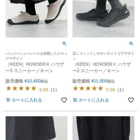
バンジーシューレースを搭載したクロッ
足にフィットしやすいサイドゴアデザイ
グデザイン
ン
［KEEN］HOWSERⅢ ハウザ
［KEEN］HOWSERⅡ ハウザ
ー3 スニーカー／キーン
ー2 スニーカー／キーン
販売価格
¥
10,450
販売価格
¥
11,000
税込
税込
5.00
（
1
）
5.00
（
1
）
カートに入れる
カートに入れる