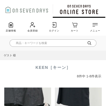
店舗情報
会員登録
ログイン
カート
メニュー
ゲスト 様
KEEN［キーン］
8
件中
1
-
8
件表示