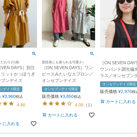
だわりの1枚
普段着にも着られる可愛さ♪
［ON SEVEN DA
EVEN DAYS］別注
［ON SEVEN DAYS］ワン
ウンパント調光偏
スリットかっぽうぎ
ピースみたいなエプロン／
ラス／オンセブン
セブンデイズ
オンセブンデイズ
オンセブンデイズ限定
ンデイズ限定
オンセブンデイズ限定
販売価格
¥
2,970
税
格
¥
3,960
販売価格
¥
3,850
税込
税込
カートに入れる
4.80
4.00
（
1
）
カートに入れる
トに入れる