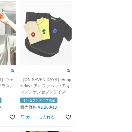
YS］ウェ
［ON SEVEN DAYS］Hopp
グラス／
indays アルファベットT キ
ッズ／オンセブンデイズ
オンセブンデイズ限定
販売価格
¥
2,200
込
税込
カートに入れる