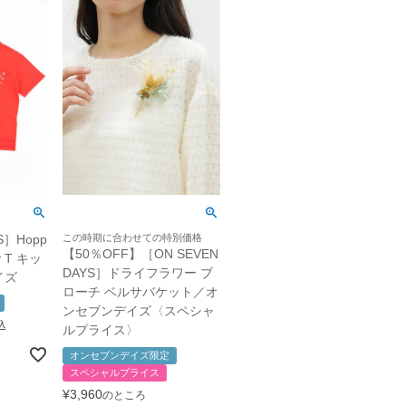
S］Hopp
この時期に合わせての特別価格
【50％OFF】［ON SEVEN
oy T キッ
DAYS］ドライフラワー ブ
イズ
ローチ ベルサバケット／オ
ンセブンデイズ〈スペシャ
込
ルプライス〉
オンセブンデイズ限定
スペシャルプライス
¥
3,960
のところ