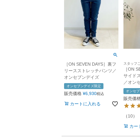
［ON SEVEN DAYS］裏フ
スタッフこ
［ON S
リースストレッチパンツ／
サイド
オンセブンデイズ
／オン
オンセブンデイズ限定
オンセブ
販売価格
¥
6,930
税込
販売価
カートに入れる
（
10
）
カー