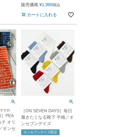
販売価格
¥
1,980
税込
カートに入れる
すすめ
［ON SEVEN DAYS］毎日
S］PEA
履きたくなる靴下 平織／オ
カチ オリ
ンセブンデイズ
／オンセ
オンセブンデイズ限定