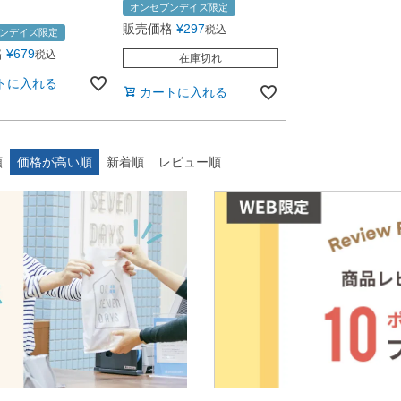
オンセブンデイズ限定
販売価格
¥
297
税込
ンデイズ限定
格
¥
679
税込
在庫切れ
トに入れる
カートに入れる
順
価格が高い順
新着順
レビュー順