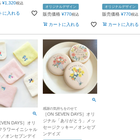
格
¥
1,320
税込
オリジナルデザイン
オリジナルデザイン
トに入れる
販売価格
¥
770
販売価格
¥
770
税込
税込
カートに入れる
カートに入れる
感謝の気持ちをのせて
［ON SEVEN DAYS］オリ
ジナル「ありがとう」メッ
EVEN DAYS］オリ
セージクッキー／オンセブ
フラワーイニシャル
ンデイズ
チ／オンセブンデイ