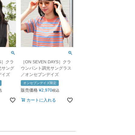
YS］クラ
［ON SEVEN DAYS］クラ
光サング
ウンパント調光サングラス
デイズ
／オンセブンデイズ
オンセブンデイズ限定
販売価格
¥
2,970
込
税込
カートに入れる