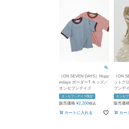
［ON SEVEN DAYS］Hopp
［ON S
indays ボーダーT キッズ／
ットグロ
オンセブンデイズ
ブンデ
オンセブンデイズ限定
オンセブ
販売価格
¥
2,200
販売価
税込
カートに入れる
カー