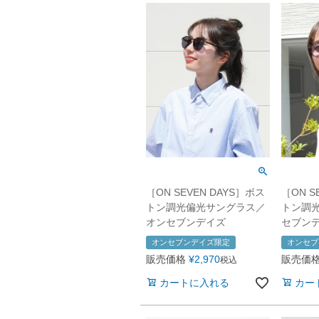
［ON SEVEN DAYS］ボス
［ON S
トン調光偏光サングラス／
トン調
オンセブンデイズ
セブン
オンセブンデイズ限定
オンセブ
販売価格
¥
2,970
販売価
税込
カートに入れる
カー