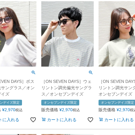
EVEN DAYS］ボス
［ON SEVEN DAYS］ウェ
［ON SEVEN DA
光サングラス／オン
リントン調光偏光サングラ
リントン調光サン
デイズ
ス／オンセブンデイズ
オンセブンデイズ
ンデイズ限定
オンセブンデイズ限定
オンセブンデイズ限定
格
¥
2,970
販売価格
¥
2,970
販売価格
¥
2,970
税込
税込
税
トに入れる
カートに入れる
カートに入れる