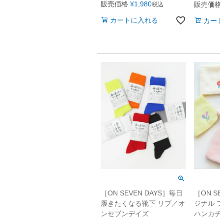
販売価格
¥
1,980
販売価
税込
カートに入れる
カー
［ON SEVEN DAYS］毎日
［ON S
履きたくなる靴下 リブ／オ
ジナル 
ンセブンデイズ
ハンカ