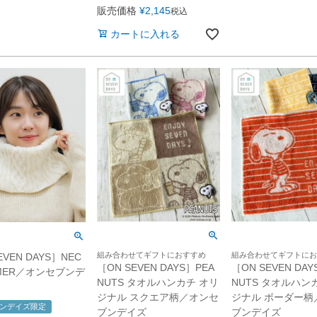
販売価格
¥
2,145
税込
カートに入れる
組み合わせてギフトにおすすめ
組み合わせてギフトにお
EVEN DAYS］NEC
［ON SEVEN DAYS］PEA
［ON SEVEN DAY
RMER／オンセブンデ
NUTS タオルハンカチ オリ
NUTS タオルハン
ジナル スクエア柄／オンセ
ジナル ボーダー柄
ンデイズ限定
ブンデイズ
ブンデイズ