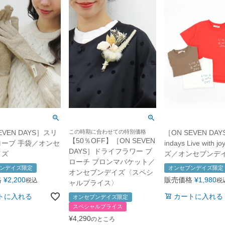
この時期に合わせての特別価格
［ON SEVEN DAY
EVEN DAYS］スリ
【50％OFF】［ON SEVEN
indays Live with j
ーブ 手袋／オンセ
DAYS］ドライフラワー ブ
ズ／オンセブンデ
イズ
ローチ ブロンマバケット／
オンセブンデイズ限定
ンデイズ限定
オンセブンデイズ〈スペシ
販売価格
¥
1,980
格
¥
2,200
税
税込
ャルプライス〉
カートに入れる
トに入れる
オンセブンデイズ限定
スペシャルプライス
¥
4,290
のところ