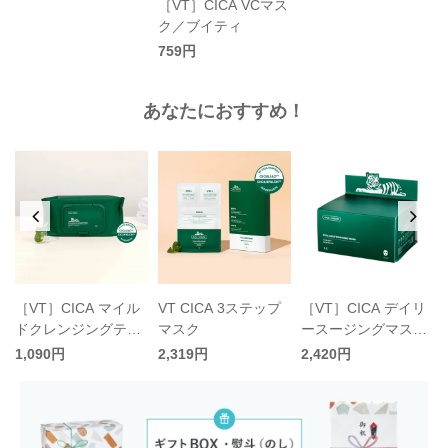
［VT］CICA VCマス
ク／ブイティ
759円
あなたにおすすめ！
［VT］CICA マイル
VT CICA 3ステップ
［VT］CICA デイリ
／
ドクレンジングティ
マスク
ースージングマスク
ッシュ／ブイティ
／ブイティ
1,090円
2,319円
2,420円