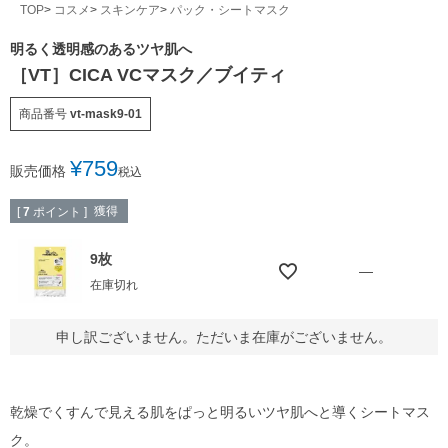
TOP
コスメ
スキンケア
パック・シートマスク
明るく透明感のあるツヤ肌へ
［VT］CICA VCマスク／ブイティ
商品番号
vt-mask9-01
¥
759
販売価格
税込
獲得
[
7
ポイント ]
9枚
—
在庫切れ
申し訳ございません。ただいま在庫がございません。
乾燥でくすんで見える肌をぱっと明るいツヤ肌へと導くシートマス
ク。