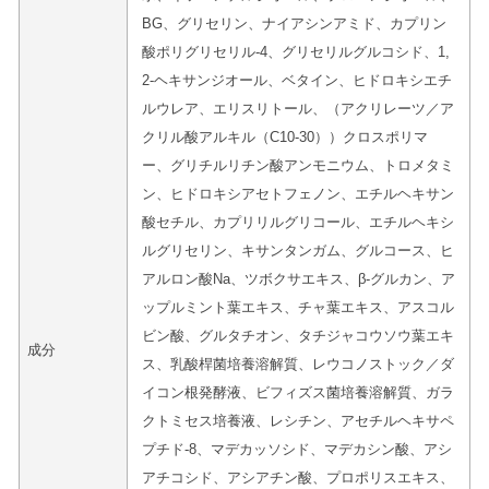
BG、グリセリン、ナイアシンアミド、カプリン
酸ポリグリセリル-4、グリセリルグルコシド、1,
2-ヘキサンジオール、ベタイン、ヒドロキシエチ
ルウレア、エリスリトール、（アクリレーツ／ア
クリル酸アルキル（C10-30））クロスポリマ
ー、グリチルリチン酸アンモニウム、トロメタミ
ン、ヒドロキシアセトフェノン、エチルヘキサン
酸セチル、カプリリルグリコール、エチルヘキシ
ルグリセリン、キサンタンガム、グルコース、ヒ
アルロン酸Na、ツボクサエキス、β-グルカン、ア
ップルミント葉エキス、チャ葉エキス、アスコル
ビン酸、グルタチオン、タチジャコウソウ葉エキ
成分
ス、乳酸桿菌培養溶解質、レウコノストック／ダ
イコン根発酵液、ビフィズス菌培養溶解質、ガラ
クトミセス培養液、レシチン、アセチルヘキサペ
プチド-8、マデカッソシド、マデカシン酸、アシ
アチコシド、アシアチン酸、プロポリスエキス、