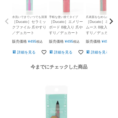
水洗いできていつでも清潔
手軽な使い捨てタイプ
爪表面をなめらかに整え
［Ducato］セラミッ
［Ducato］エメリー
［Ducato］ネイル
クファイル 爪やすり
ボード 8枚入り 爪や
ムース 8枚入り 爪
／デュカート
すり／デュカート
すり／デュカート
販売価格
¥
495
販売価格
¥
495
販売価格
¥
495
税込
税込
税込
詳細を見る
詳細を見る
詳細を見る
今までにチェックした商品