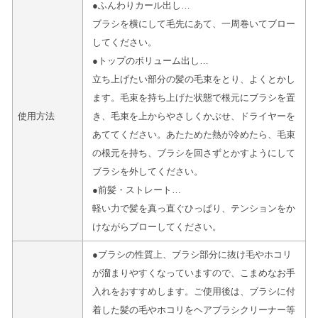
●ふんわりカール出し…
ブラシを横にして毛先にあて、一周巻いてブロー
してください。
●トップのボリューム出し…
立ち上げたい部分の髪の毛束をとり、よくとかし
ます。毛束を持ち上げた状態で根元にブラシを置
使用方法
き、毛束を上からやさしくかぶせ、ドライヤーを
あててください。あたためた熱が冷めたら、毛束
の根元を持ち、ブラシを回さずとかすようにして
ブラシを外してください。
●前髪・ストレート…
軽い力で髪を真っ直ぐひっぱり、テンションをか
けながらブローしてください。
●ブラシの性質上、ブラシ部分に抜け毛やホコリ
が溜まりやすくなっていますので、こまめなお手
入れをおすすめします。ご使用後は、ブラシに付
着した髪の毛やホコリをヘアブラシクリーナー等