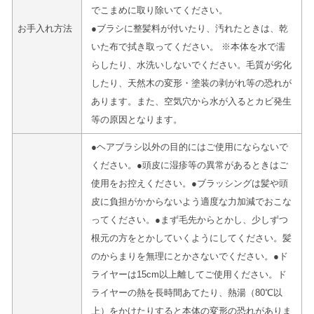
でこまめに取り除いてください。
お手入れ方法
●ブラシに整髪料が付いたり、汚れたときは、乾
いた布で拭き取ってください。 ※本体を水で濡
らしたり、水洗いしないでください。毛質が劣化
したり、天然木の変形・塗装の剥がれ等の恐れが
あります。また、空気穴から水が入るとカビ発生
等の原因となります。
●ヘアブラシ以外の目的にはご使用にならないで
ください。●頭皮に湿疹等の異常があるときはご
使用をお控えください。●ブラッシングは髪や頭
皮に負担がかからないよう適度な力加減でおこな
ってください。●まず毛先からとかし、少しずつ
根元の方をとかしていくようにしてください。髪
のからまりを無理にとかさないでください。●ド
ライヤーは15cm以上離してご使用ください。ド
ライヤーの熱を長時間あてたり、熱湯（80℃以
上）をかけたりすると本体の変形の恐れがありま