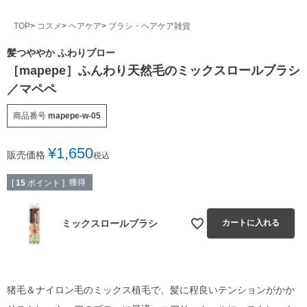
TOP
コスメ
ヘアケア
ブラシ・ヘアケア雑貨
髪つややか ふわりブロー
［mapepe］ふんわり天然毛のミックスロールブラシ
／マペペ
商品番号
mapepe-w-05
¥
1,650
販売価格
税込
獲得
[
15
ポイント ]
ミックスロールブラシ
カートに入れる
猪毛＆ナイロン毛のミックス植毛で、髪に程良いテンションがかか