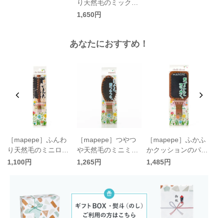
り天然毛のミックス
ロールブラシ／マペ
1,650円
ペ
あなたにおすすめ！
フ
［mapepe］ふんわ
［mapepe］つやつ
［mapepe］ふかふ
ー
り天然毛のミニロー
や天然毛のミニミッ
かクッションのパド
ルブラシ／マペペ
クスブラシ／マペペ
ルブラシ／マペペ
1,100円
1,265円
1,485円