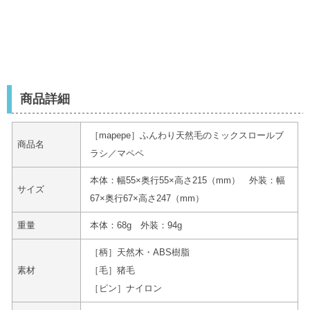
商品詳細
［mapepe］ふんわり天然毛のミックスロールブ
商品名
ラシ／マペペ
本体：幅55×奥行55×高さ215（mm） 外装：幅
サイズ
67×奥行67×高さ247（mm）
重量
本体：68g 外装：94g
［柄］天然木・ABS樹脂
素材
［毛］猪毛
［ピン］ナイロン