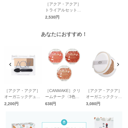
［アクア・アクア］
トライアルセットD
／AQUA AQUA
2,530円
あなたにおすすめ！
［アクア・アクア］
［CANMAKE］クリ
［アクア・アクア］
オーガニックデュオ
ームチーク〈3色〉
オーガニッククッシ
ケ
シャドー〈9色〉／A
／キャンメイク
ョンコンパクト リフ
2,200円
638円
3,080円
QUA AQUA
ィル パフ付〈4色〉
／AQUA AQUA