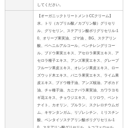
してください。
【オーガニックトリートメントCCクリーム】
水、トリ（カプリル酸／カプリン酸）グリセリ
ル、グリセリン、ステアリン酸ポリグリセリル-1
0、オリーブ果実油、ゴマ油 、BG、ステアリン
酸、ベヘニルアルコール、ペンチレングリコー
ル、ブドウ果実エキス、アセロラ果実エキス、ア
セロラ種子エキス、アンズ果実エキス、グレープ
フルーツ果皮エキス、オレンジ果皮エキス、ロー
ズウッド木エキス、バニラ果実エキス、ライム果
皮エキス、ブドウ種子油、アンズ核油、アボカド
油、チャ種子油、カニナバラ果実油、カワラヨモ
ギ花エキス、チョウジエキス、ミツロウ、ベント
ナイト、カオリン、プルラン、スクレロチウムガ
ム、キサンタンガム、リゾレシチン、ミリスチン
酸、ペンタイソステアリン酸ポリグリセリル-1
0、ステアリン酸グリセリル、トコフェロール、