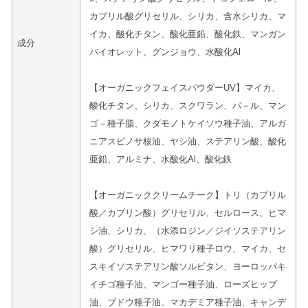
カプリル酸グリセリル、シリカ、含水シリカ、マ
イカ、酸化チタン、酸化亜鉛、酸化鉄、マンガン
成分
バイオレット、グンジョウ、水酸化Al
【オーガニックフェイスパウダーUV】マイカ、
酸化チタン、シリカ、スクワラン、パ－ル、マン
ゴ－種子脂、クダモノトケイソウ種子油、アルガ
ニアスピノサ核油、ヤシ油、ステアリン酸、酸化
亜鉛、アルミナ、水酸化Al、酸化鉄
【オーガニッククリームチーク】トリ（カプリル
酸／カプリン酸）グリセリル、セルロース、ヒマ
シ油、シリカ、（水添ロジン／ジイソステアリン
酸）グリセリル、ヒマワリ種子ロウ、マイカ、セ
スキイソステアリン酸ソルビタン、ヨーロッパキ
イチゴ種子油、マンゴー種子油、ローズヒップ
油、ブドウ種子油、マカデミア種子油、キャンデ