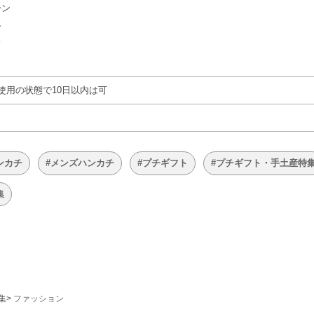
ーン
ー
ド
ク
使用の状態で10日以内は可
ンカチ
#メンズハンカチ
#プチギフト
#プチギフト・手土産特
集
集
ファッション