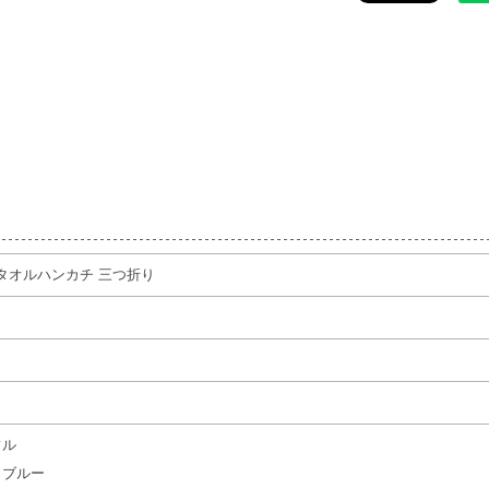
フタオルハンカチ 三つ折り
フル
トブルー