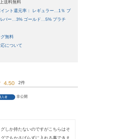
)以上送料無料
イント還元率： レギュラー…1％ ブ
ルバー…3% ゴールド…5% プラチ
ング無料
対応について
4.50
2
非公開
購入者
ッグしか持たないのですがこちらはそ
ッグでもかさばらずに入れる事できま