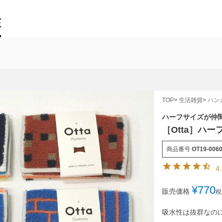
TOP
生活雑貨
ハン
ハーフサイズが仲
［Otta］ハ
商品番号
OT19-006
4
¥
770
販売価格
税
吸水性は抜群なの