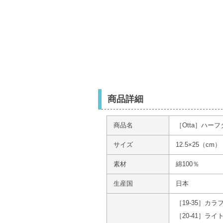
商品詳細
商品名
［Otta］ハー
サイズ
12.5×25（cm）
素材
綿100％
生産国
日本
［19-35］カラ
［20-41］ライ