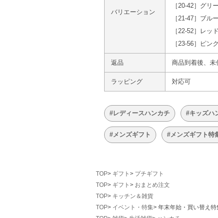
［20-42］グリ
バリエーション
［21-47］ブル
［22-52］レッ
［23-56］ピン
返品
商品到着後、未
ラッピング
対応可
#レディースハンカチ
#キッズハ
#メンズギフト
#メンズギフト特
TOP
ギフト
プチギフト
TOP
ギフト
おまとめ注文
TOP
キッチン＆雑貨
TOP
イベント・特集
年末年始・買い替え特