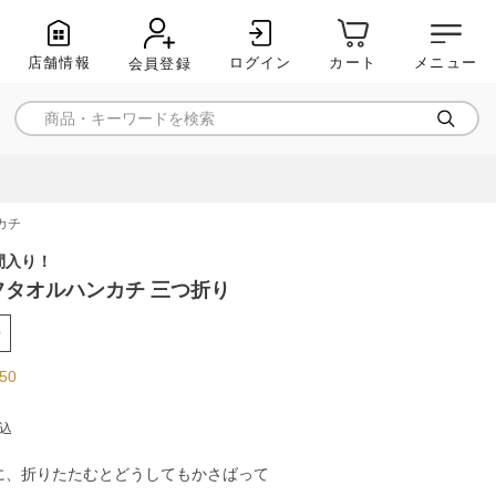
店舗情報
ログイン
メニュー
カート
会員登録
カチ
間入り！
ーフタオルハンカチ 三つ折り
0
.50
込
に、折りたたむとどうしてもかさばって