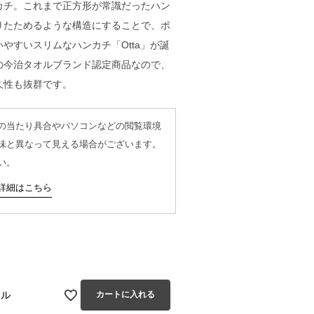
カチ。これまで正方形が常識だったハン
りたためるような構造にすることで、ポ
やすいスリムなハンカチ「Otta」が誕
の今治タオルブランド認定商品なので、
久性も抜群です。
の当たり具合やパソコンなどの閲覧環境
味と異なって見える場合がございます。
い。
詳細はこちら
カラフル
フル
カートに入れる