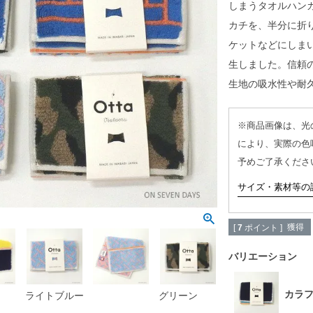
しまうタオルハン
カチを、半分に折
ケットなどにしまい
生しました。信頼
生地の吸水性や耐
※商品画像は、光
により、実際の色
予めご了承くださ
サイズ・素材等の
獲得
[
7
ポイント ]
バリエーション
カラ
ライトブルー
グリーン