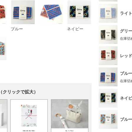
ライ
ブルー
ネイビー
グリ
在庫切
レッ
ブル
在庫切
（クリックで拡大）
ネイ
ブル