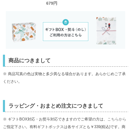
ワーイニシャルハン
679円
カチ／オンセブンデ
イズ
商品につきまして
※ 商品写真の色は実物と多少異なる場合があります。あらかじめご了承
ください。
ラッピング・おまとめ注文につきまして
※ ギフトBOX対応・お熨斗対応できますのでご希望の方は、
こちらから
ご指定下さい。有料ギフトボックスは各サイズとも￥339(税込)です。商