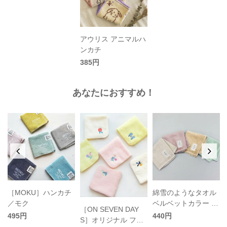
アウリス アニマルハ
ンカチ
385円
あなたにおすすめ！
［MOKU］ハンカチ
綿雪のようなタオル
り
／モク
ベルベットカラー ウ
［ON SEVEN DAY
ォッシュタオル
495円
440円
S］オリジナル フラ