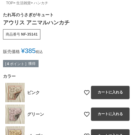
TOP
生活雑貨
ハンカチ
たれ耳のうさぎがキュート
アウリス アニマルハンカチ
商品番号
NF-35141
¥
385
販売価格
税込
獲得
[
4
ポイント ]
カラー
ピンク
カートに入れる
グリーン
カートに入れる