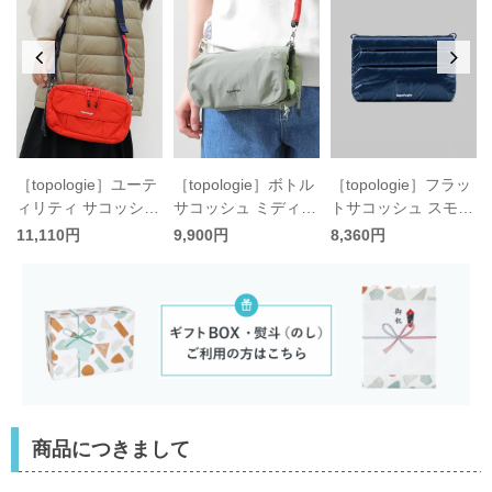
［topologie］ユーテ
［topologie］ボトル
［topologie］フラッ
ィリティ サコッシュ
サコッシュ ミディア
トサコッシュ スモー
EW／トポロジー
ム／トポロジー
ル／トポロジー
11,110円
9,900円
8,360円
商品につきまして