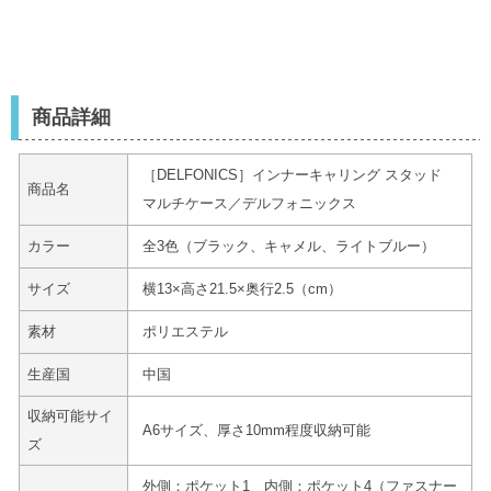
商品詳細
［DELFONICS］インナーキャリング スタッド
商品名
マルチケース／デルフォニックス
カラー
全3色（ブラック、キャメル、ライトブルー）
サイズ
横13×高さ21.5×奥行2.5（cm）
素材
ポリエステル
生産国
中国
収納可能サイ
A6サイズ、厚さ10mm程度収納可能
ズ
外側：ポケット1 内側：ポケット4（ファスナー