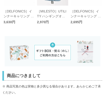
［DELFONICS］イ
［MILESTO］UTILI
［DELFONICS］イ
ス
ンナーキャリング デ
TY ハンギングオー
ンナーキャリング デ
グ
ニムM ポーチ／デル
ガナイザー 2L／ミレ
ニムS ポーチ／デル
3,630円
2,970円
2,695円
フォニックス
スト
フォニックス
商品につきまして
※ 商品写真の色は実物と多少異なる場合があります。あらかじめご了承
ください。