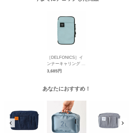
［DELFONICS］イ
ンナーキャリング ス
タッド マルチケース
3,685円
／デルフォニックス
あなたにおすすめ！