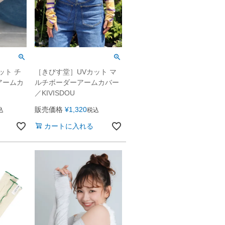
ット チ
［きびす堂］UVカット マ
アームカ
ルチボーダーアームカバー
／KIVISDOU
販売価格
¥
1,320
込
税込
カートに入れる