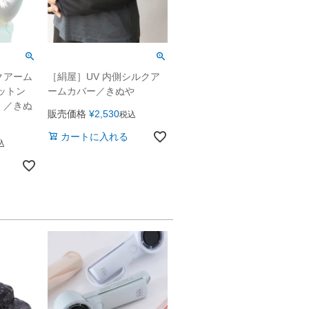
クアーム
［絹屋］UV 内側シルクア
ットン
ームカバー／きぬや
〉／きぬ
販売価格
¥
2,530
税込
カートに入れる
込