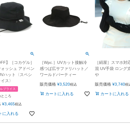
OFF】［コカゲル］
［Wpc.］UVカット接触冷
［絹屋］スマホ対応
ォッシュ アドベン
感つば広サファリハット／
混 UV手袋 ロング
UVハット〈スペシ
ワールドパーティー
や
ライス〉
販売価格
¥
3,520
販売価格
¥
3,740
税込
税
ルプライス
カートに入れる
カートに入れる
のところ
格
¥
3,465
税込
トに入れる