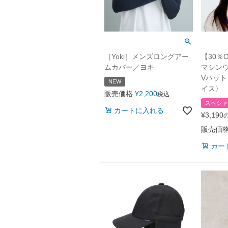
［Yoki］メンズロングアー
【30％
ムカバー／ヨキ
マシンウ
Vハッ
NEW
イス〉
販売価格
¥
2,200
税込
スペシャ
カートに入れる
¥
3,190
販売価
カー