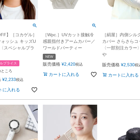
OFF】［コカゲル］
［Wpc.］UVカット接触冷
［絹屋］内側シル
ォッシュ キッズU
感親指付きアームカバー／
カバー さらさらコ
ト〈スペシャルプラ
ワールドパーティー
〈一部別注カラー
や
NEW
ルプライス
販売価格
¥
2,420
税込
販売価格
¥
2,530
税
のところ
カートに入れる
カートに入れる
格
¥
2,233
税込
トに入れる