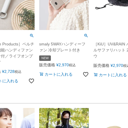
on Products］ペルチ
smaly 5WAYハンディーフ
［KiU］UV&RAIN
機能ハンディファン
ァン 冷却プレート付き
ルサファリハット 
ナ付／ライフオンプ
ウ
NEW
ツ
販売価格
¥
2,970
税込
販売価格
¥
2,970
税
格
¥
2,728
税込
カートに入れる
カートに入れる
トに入れる