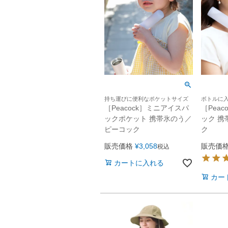
持ち運びに便利なポケットサイズ
ボトルに
［Peacock］ミニアイスパ
［Pea
ックポケット 携帯氷のう／
ック 携
ピーコック
ク
販売価格
¥
3,058
販売価
税込
カートに入れる
カー