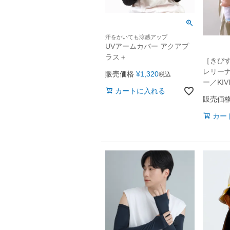
汗をかいても涼感アップ
UVアームカバー アクアプ
ラス＋
［きびす
レリーナ
販売価格
¥
1,320
税込
ー／KIV
カートに入れる
販売価
カー