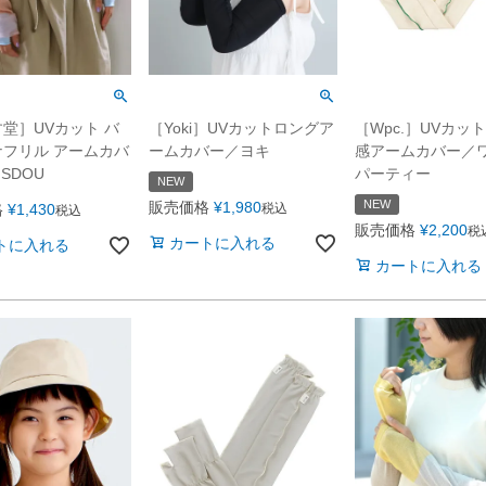
堂］UVカット バ
［Yoki］UVカットロングア
［Wpc.］UVカッ
フリル アームカバ
ームカバー／ヨキ
感アームカバー／
ISDOU
パーティー
NEW
NEW
販売価格
¥
1,980
格
¥
1,430
税込
税込
販売価格
¥
2,200
税
カートに入れる
トに入れる
カートに入れる