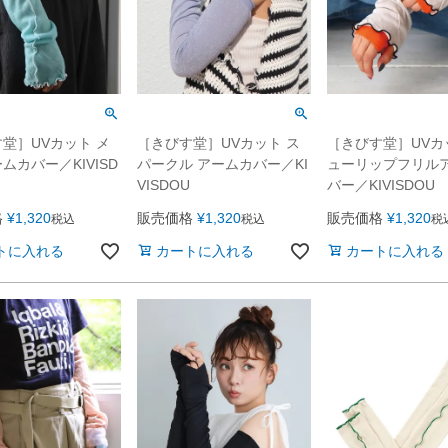
堂］UVカット メ
［きびす堂］UVカット ス
［きびす堂］UVカ
ムカバー／KIVISD
パークル アームカバー／KI
ューリップフリル
VISDOU
バー／KIVISDOU
格
¥
1,320
販売価格
¥
1,320
販売価格
¥
1,320
税込
税込
税
トに入れる
カートに入れる
カートに入れる