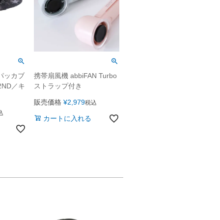
 パッカブ
携帯扇風機 abbiFAN Turbo
2ND／キ
ストラップ付き
販売価格
¥
2,979
税込
込
カートに入れる