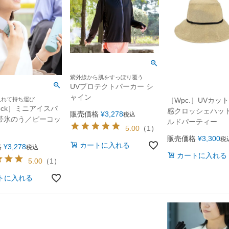
紫外線から肌をすっぽり覆う
UVプロテクトパーカー シ
ャイン
入れて持ち運び
［Wpc.］UVカッ
cock］ミニアイスパ
感クロッシェハッ
販売価格
¥
3,278
税込
帯氷のう／ピーコッ
ルドパーティー
5.00
（
1
）
販売価格
¥
3,300
税
カートに入れる
格
¥
3,278
税込
カートに入れる
5.00
（
1
）
トに入れる