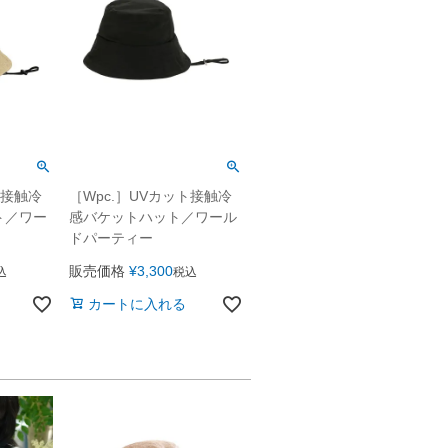
ト接触冷
［Wpc.］UVカット接触冷
ト／ワー
感バケットハット／ワール
ドパーティー
販売価格
¥
3,300
込
税込
カートに入れる