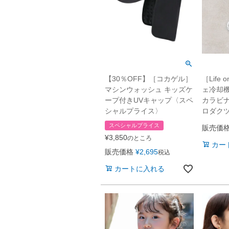
【30％OFF】［コカゲル］
［Life 
マシンウォッシュ キッズケ
ェ冷却
ープ付きUVキャップ〈スペ
カラビ
シャルプライス〉
ロダク
スペシャルプライス
販売価
¥
3,850
のところ
カー
販売価格
¥
2,695
税込
カートに入れる