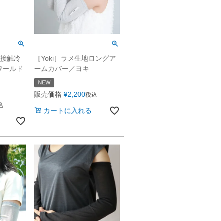
ト接触冷
［Yoki］ラメ生地ロングア
ワールド
ームカバー／ヨキ
NEW
販売価格
¥
2,200
税込
込
カートに入れる