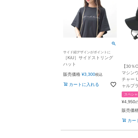
サイド紐デザインがポイントに
［KiU］サイドストリング
ハット
【30％
マシンウ
販売価格
¥
3,300
税込
チャー 
カートに入れる
ャルプ
スペシャ
¥
4,950
販売価
カー