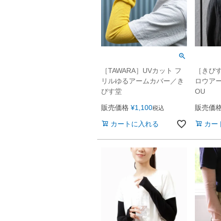
［TAWARA］UVカット フ
［きびす
リルゆるアームカバー／き
ロウアー
びす堂
OU
販売価格
¥
1,100
販売価
税込
カートに入れる
カー