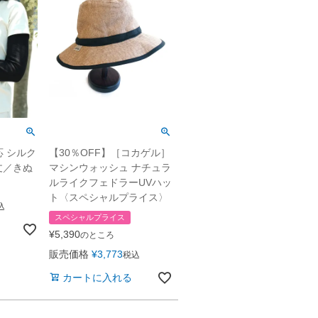
 シルク
【30％OFF】［コカゲル］
丈／きぬ
マシンウォッシュ ナチュラ
ルライクフェドラーUVハッ
ト〈スペシャルプライス〉
込
スペシャルプライス
¥
5,390
のところ
販売価格
¥
3,773
税込
カートに入れる