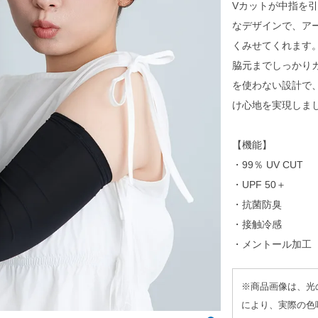
Vカットが中指を
なデザインで、ア
くみせてくれます
脇元までしっかりカ
を使わない設計で
け心地を実現しま
【機能】
・99％ UV CUT
・UPF 50＋
・抗菌防臭
・接触冷感
・メントール加工
※商品画像は、光
により、実際の色