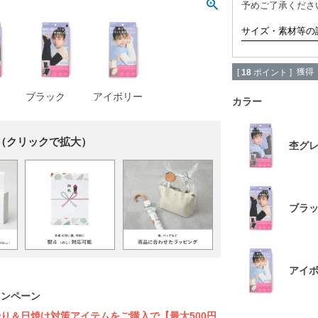
予めご了承くださ
サイズ・素材等の
獲得
[
18
ポイント ]
ブラック
アイボリー
カラー
（クリックで拡大）
杢グ
ブラ
アイ
ャンペーン
り＆日焼け対策アイテムをご購入で【最大500円