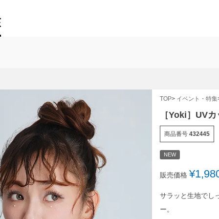
TOP
イベント・特集
［Yoki］U
商品番号
432445
NEW
¥
1,98
販売価格
サラッと生地でし
ー。