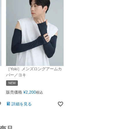
［Yoki］メンズロングアームカ
バー／ヨキ
NEW
販売価格
¥
2,200
税込
詳細を見る