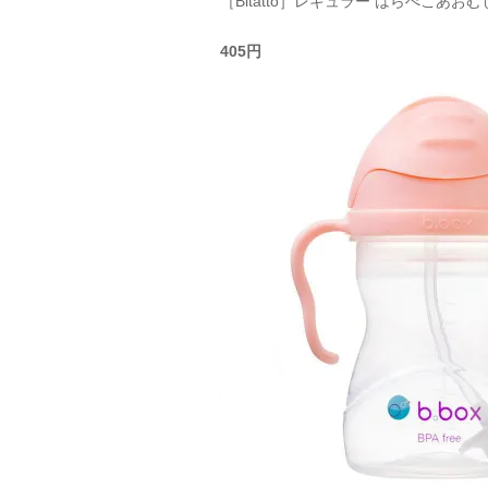
［Bitatto］レギュラー はらぺこあお
405円