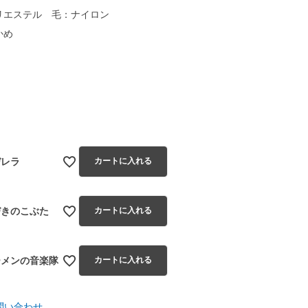
リエステル 毛：ナイロン
かめ
レラ
デレラ
カートに入れる
びきのこぶた
カートに入れる
ーメンの音楽隊
カートに入れる
問い合わせ