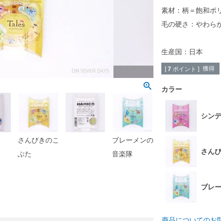
素材：柄＝飽和ポ
毛の硬さ：やわら
生産国：日本
獲得
[
7
ポイント ]
シンデ
カラー
シン
さんびきのこ
ブレーメンの
さん
ぶた
音楽隊
ブレ
商品についてのお