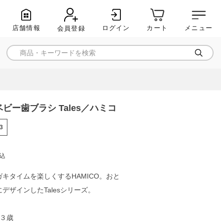
店舗情報
ログイン
メニュー
カート
会員登録
ベビー歯ブラシ Tales／ハミコ
3
込
キタイムを楽しくするHAMICO。おと
デザインしたTalesシリーズ。
～３歳