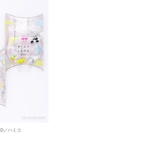
ND／ハミコ