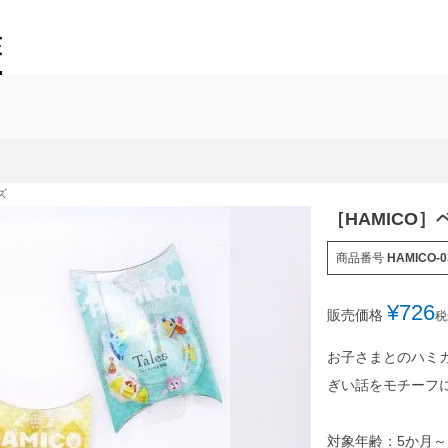
ズ
［HAMICO］
商品番号
HAMICO-0
¥
726
販売価格
税
お子さまとのハミガ
ぎい話をモチーフに
対象年齢：5か月