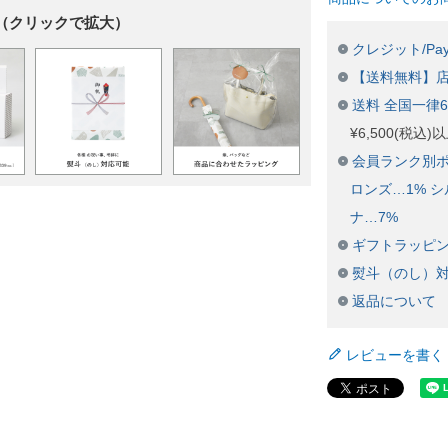
（クリックで拡大）
クレジット/Pay
【送料無料】
送料 全国一律
¥6,500(税込
会員ランク別ポ
ロンズ…1% シ
ナ…7%
ギフトラッピ
熨斗（のし）
返品について
レビューを書く