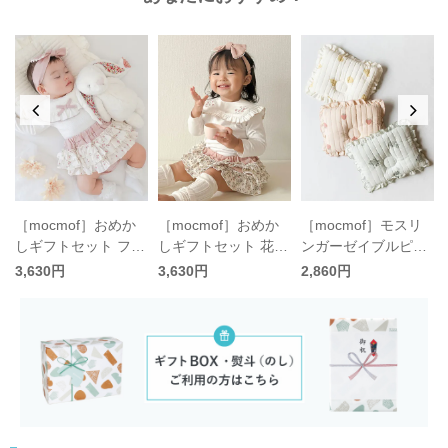
［mocmof］おめか
［mocmof］おめか
［mocmof］モスリ
ォ
しギフトセット フリ
しギフトセット 花刺
ンガーゼイブルピロ
ク
ル／モクモフ
繍／モクモフ
ー／モクモフ
3,630円
3,630円
2,860円