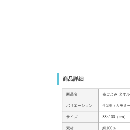
商品詳細
商品名
布ごよみ タオ
バリエーション
全3種（カモミ
サイズ
33×100（cm）
素材
綿100％