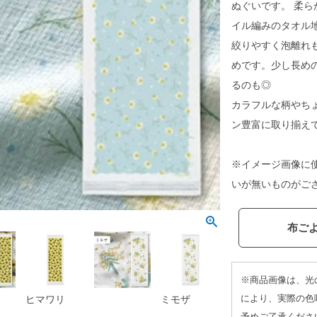
ぬぐいです。 柔
イル編みのタオル
絞りやすく泡離れ
めです。少し長め
るのも◎
カラフルな柄やち
ン豊富に取り揃え
※イメージ画像に
いが無いものがご
布ご
※商品画像は、光
により、実際の色
ヒマワリ
ミモザ
予めご了承くださ