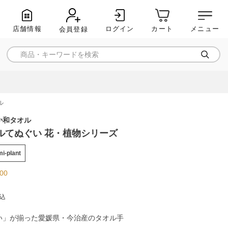
店舗情報
ログイン
メニュー
カート
会員登録
ル
か和タオル
ルてぬぐい 花・植物シリーズ
i-plant
.00
込
い」が揃った愛媛県・今治産のタオル手