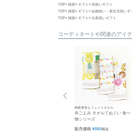
TOP
雑貨
ギフト
内祝いギフト
TOP
雑貨
ギフト
結婚祝い・新生活祝いギ
TOP
雑貨
ギフト
出産祝いギフト
コーディネートや関連のアイ
柄数豊富なフェイスタオル
布ごよみ タオルてぬぐい 食べ
物シリーズ
販売価格
¥
880
税込