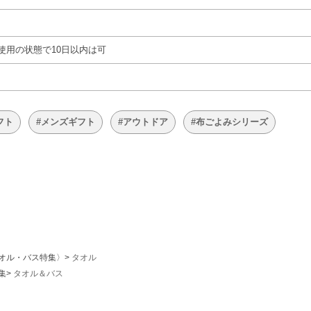
使用の状態で10日以内は可
フト
#メンズギフト
#アウトドア
#布ごよみシリーズ
オル・バス特集〉
タオル
集
タオル＆バス