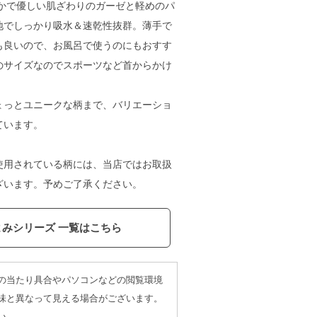
らかで優しい肌ざわりのガーゼと軽めのパ
地でしっかり吸水＆速乾性抜群。薄手で
も良いので、お風呂で使うのにもおすす
のサイズなのでスポーツなど首からかけ
ょっとユニークな柄まで、バリエーショ
ています。
使用されている柄には、当店ではお取扱
ざいます。予めご了承ください。
カモミール
よみシリーズ 一覧はこちら
の当たり具合やパソコンなどの閲覧環境
味と異なって見える場合がございます。
い。