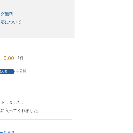
ング無料
対応について
5.00
1
非公開
購入者
トしました。

気に入ってくれました。
ーを見る