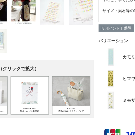
サイズ・素材等の
獲得
[
8
ポイント ]
バリエーション
カモ
（クリックで拡大）
ヒマ
ミモ