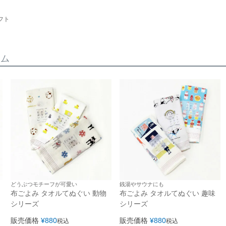
フト
テム
どうぶつモチーフが可愛い
銭湯やサウナにも
布ごよみ タオルてぬぐい 動物
布ごよみ タオルてぬぐい 趣味
シリーズ
シリーズ
販売価格
¥
880
販売価格
¥
880
税込
税込