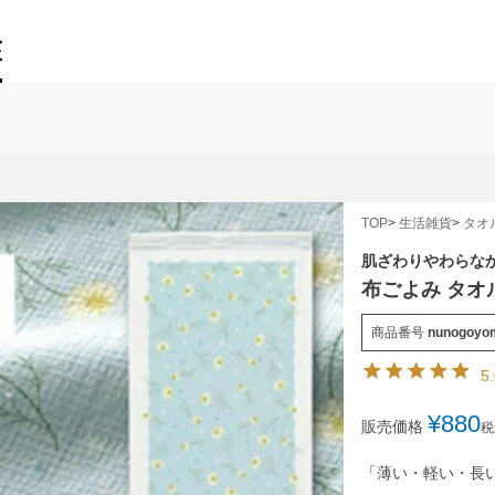
TOP
生活雑貨
タオ
肌ざわりやわらな
布ごよみ タオ
商品番号
nunogoyom
5
¥
880
販売価格
税
「薄い・軽い・長