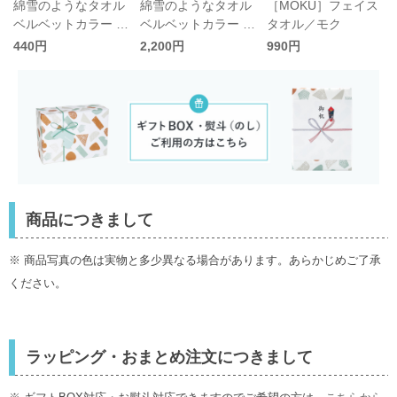
綿雪のようなタオル
綿雪のようなタオル
［MOKU］フェイス
ベルベットカラー ウ
ベルベットカラー バ
タオル／モク
ォッシュタオル
スタオル
440円
2,200円
990円
商品につきまして
※ 商品写真の色は実物と多少異なる場合があります。あらかじめご了承
ください。
ラッピング・おまとめ注文につきまして