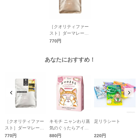
［クオリティファー
スト］ダーマレーザ
ー スーパー VC100
770円
マスク 7枚入／QUA
LITY 1st
あなたにおすすめ！
［クオリティファー
キモチ ニャンわり蒸
足リラシート
スト］ダーマレーザ
気のぐぅたらアイマ
ー スーパー VC100
スク 5枚入り
770円
880円
220円