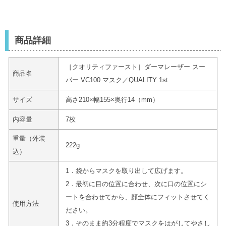
商品詳細
［クオリティファースト］ダーマレーザー スー
商品名
パー VC100 マスク／QUALITY 1st
サイズ
高さ210×幅155×奥行14（mm）
内容量
7枚
重量（外装
222g
込）
1．袋からマスクを取り出して広げます。
2．最初に目の位置に合わせ、次に口の位置にシ
ートを合わせてから、顔全体にフィットさせてく
使用方法
ださい。
3．そのまま約3分程度でマスクをはがしてやさし