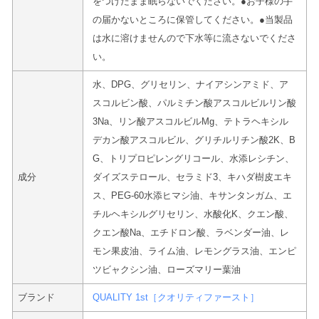
をつけたまま眠らないでください。●お子様の手
の届かないところに保管してください。●当製品
は水に溶けませんので下水等に流さないでくださ
い。
水、DPG、グリセリン、ナイアシンアミド、ア
スコルビン酸、パルミチン酸アスコルビルリン酸
3Na、リン酸アスコルビルMg、テトラヘキシル
デカン酸アスコルビル、グリチルリチン酸2K、B
G、トリプロピレングリコール、水添レシチン、
成分
ダイズステロール、セラミド3、キハダ樹皮エキ
ス、PEG-60水添ヒマシ油、キサンタンガム、エ
チルヘキシルグリセリン、水酸化K、クエン酸、
クエン酸Na、エチドロン酸、ラベンダー油、レ
モン果皮油、ライム油、レモングラス油、エンピ
ツビャクシン油、ローズマリー葉油
ブランド
QUALITY 1st［クオリティファースト］