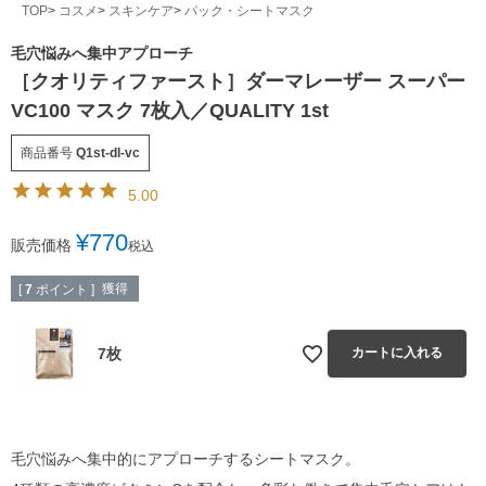
TOP
コスメ
スキンケア
パック・シートマスク
毛穴悩みへ集中アプローチ
［クオリティファースト］ダーマレーザー スーパー
VC100 マスク 7枚入／QUALITY 1st
商品番号
Q1st-dl-vc
5.00
¥
770
販売価格
税込
獲得
[
7
ポイント ]
7枚
カートに入れる
毛穴悩みへ集中的にアプローチするシートマスク。