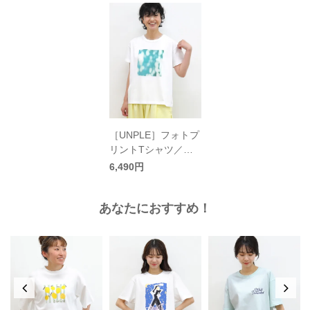
［UNPLE］フォトプ
リントTシャツ／ア
ンプル
6,490円
あなたにおすすめ！