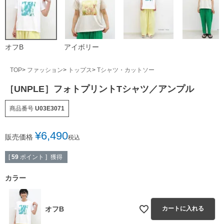
オフB
アイボリー
TOP
ファッション
トップス
Tシャツ・カットソー
［UNPLE］フォトプリントTシャツ／アンプル
商品番号
U03E3071
¥
6,490
販売価格
税込
獲得
[
59
ポイント ]
カラー
オフB
カートに入れる