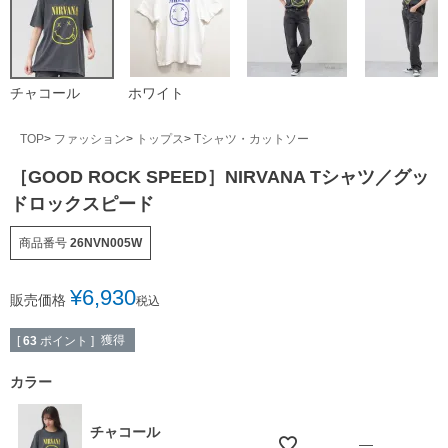
チャコール
ホワイト
TOP
ファッション
トップス
Tシャツ・カットソー
［GOOD ROCK SPEED］NIRVANA Tシャツ／グッ
ドロックスピード
商品番号
26NVN005W
¥
6,930
販売価格
税込
獲得
[
63
ポイント ]
カラー
チャコール
—