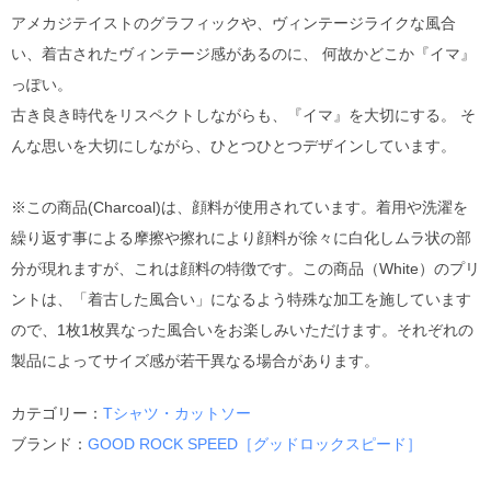
アメカジテイストのグラフィックや、ヴィンテージライクな風合
い、着古されたヴィンテージ感があるのに、 何故かどこか『イマ』
っぽい。
古き良き時代をリスペクトしながらも、『イマ』を大切にする。 そ
んな思いを大切にしながら、ひとつひとつデザインしています。
※この商品(Charcoal)は、顔料が使用されています。着用や洗濯を
繰り返す事による摩擦や擦れにより顔料が徐々に白化しムラ状の部
分が現れますが、これは顔料の特徴です。この商品（White）のプリ
ントは、「着古した風合い」になるよう特殊な加工を施しています
ので、1枚1枚異なった風合いをお楽しみいただけます。それぞれの
製品によってサイズ感が若干異なる場合があります。
カテゴリー：
Tシャツ・カットソー
ブランド：
GOOD ROCK SPEED［グッドロックスピード］