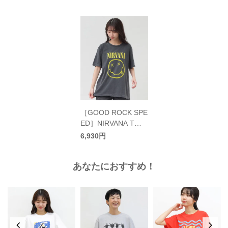
［GOOD ROCK SPE
ED］NIRVANA Tシ
ャツ／グッドロック
6,930円
スピード
あなたにおすすめ！