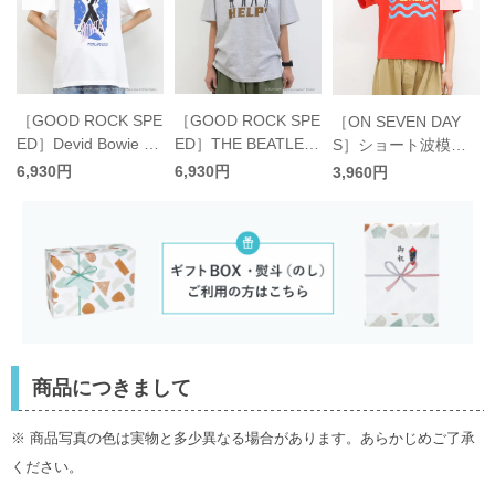
E
［GOOD ROCK SPE
［GOOD ROCK SPE
［ON SEVEN DAY
ED］Devid Bowie T
ED］THE BEATLES
S］ショート波模様
シャツ／グッドロッ
HELP!Tシャツ／グッ
プリントTシャツ／
6,930円
6,930円
3,960円
クスピード
ドロックスピード
オンセブンデイズオ
リジナル
商品につきまして
※ 商品写真の色は実物と多少異なる場合があります。あらかじめご了承
ください。