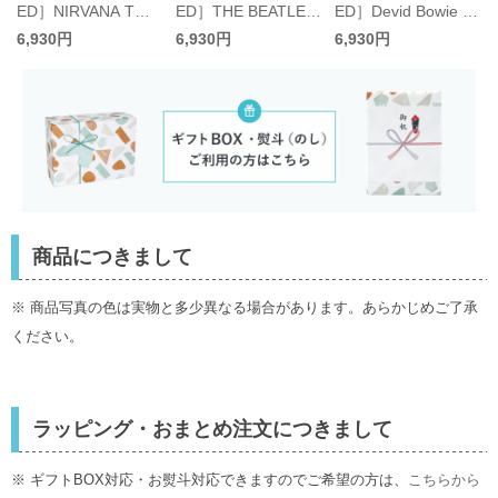
ED］NIRVANA Tシ
ED］THE BEATLES
ED］Devid Bowie T
ッ
ャツ／グッドロック
Tシャツ／グッドロ
シャツ／グッドロッ
6,930円
6,930円
6,930円
スピード
ックスピード
クスピード
商品につきまして
※ 商品写真の色は実物と多少異なる場合があります。あらかじめご了承
ください。
ラッピング・おまとめ注文につきまして
※ ギフトBOX対応・お熨斗対応できますのでご希望の方は、
こちらから