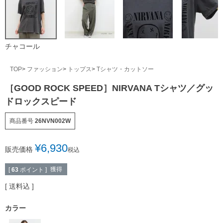
チャコール
TOP
ファッション
トップス
Tシャツ・カットソー
［GOOD ROCK SPEED］NIRVANA Tシャツ／グッ
ドロックスピード
商品番号
26NVN002W
¥
6,930
販売価格
税込
獲得
[
63
ポイント ]
送料込
カラー