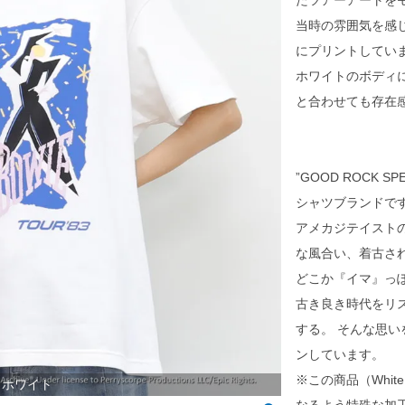
たツアーアートを
当時の雰囲気を感
にプリントしてい
ホワイトのボディ
と合わせても存在
”GOOD ROCK 
シャツブランドで
アメカジテイスト
な風合い、着古さ
どこか『イマ』っ
古き良き時代をリ
する。 そんな思
ンしています。
※この商品（Whi
ホワイト