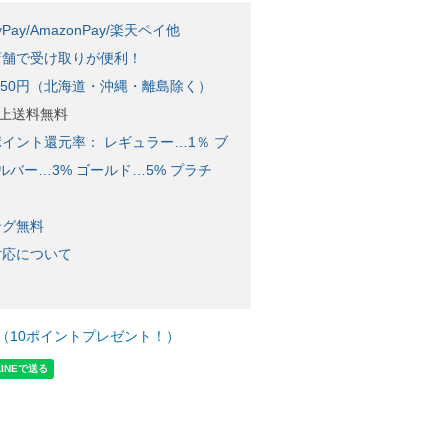
Pay/AmazonPay/楽天ペイ他
店舗で受け取りが便利！
650円（北海道・沖縄・離島除く）
)以上送料無料
イント還元率： レギュラー…1％ ブ
ルバー…3% ゴールド…5% プラチ
ング無料
対応について
（10ポイントプレゼント！）