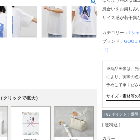
なるよう特殊な加
風合いをお楽しみ
サイズ感が若干異
カテゴリー：
Tシ
ブランド：
GOOD
ド］
※商品画像は、光
により、実際の色
予めご了承くださ
サイズ・素材等の
（クリックで拡大）
獲得
[
63
ポイント ]
送料込
カラー