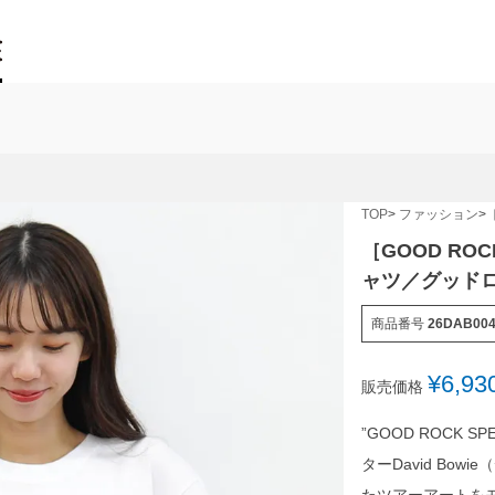
TOP
ファッション
［GOOD ROCK
ャツ／グッド
商品番号
26DAB00
¥
6,93
販売価格
”GOOD ROCK
ターDavid Bow