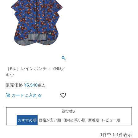
［KiU］レインポンチョ 2ND／
キウ
販売価格
¥
5,940
税込
カートに入れる
並び替え
おすすめ順
価格が安い順
価格が高い順
新着順
レビュー順
1
件中
1
-
1
件表示