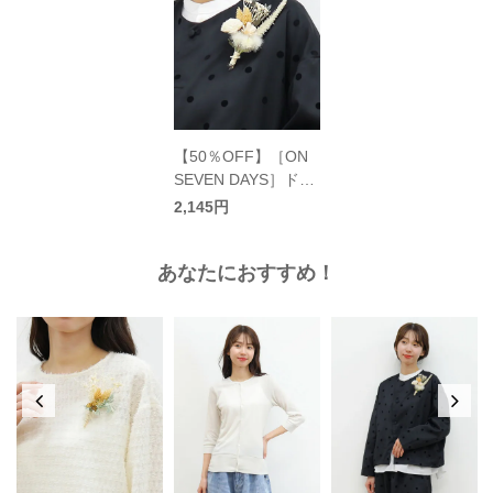
【50％OFF】［ON
SEVEN DAYS］ドラ
イフラワー ブローチ
2,145円
ブロンマバケット／
オンセブンデイズ
あなたにおすすめ！
〈スペシャルプライ
ス〉