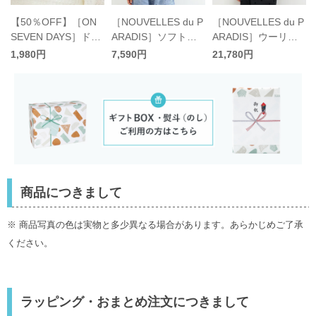
［NOUVELLES du P
【50％OFF】［ON
［NOUVELLES du P
ARADIS］ウーリー
SEVEN DAYS］ドラ
ARADIS］ソフトフ
ビエラドットジャケ
イフラワー ブローチ
ライス7分袖カーデ
21,780円
1,980円
7,590円
ット／ヌーヴェル ド
ベルサバケット／オ
ィガン／ヌーヴェル
ゥ パラディ
ンセブンデイズ〈ス
ドゥ パラディ
ペシャルプライス〉
商品につきまして
※ 商品写真の色は実物と多少異なる場合があります。あらかじめご了承
ください。
ラッピング・おまとめ注文につきまして