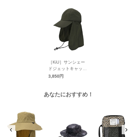
［KiU］サンシェー
ドジェットキャップ
2ND／キウ
3,850円
あなたにおすすめ！