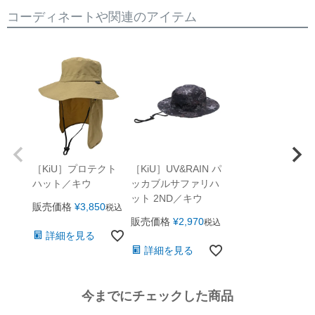
コーディネートや関連のアイテム
［KiU］プロテクト
［KiU］UV&RAIN パ
ハット／キウ
ッカブルサファリハ
ット 2ND／キウ
販売価格
¥
3,850
税込
販売価格
¥
2,970
税込
詳細を見る
詳細を見る
今までにチェックした商品