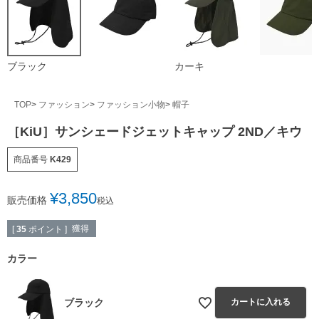
ブラック
カーキ
TOP
ファッション
ファッション小物
帽子
［KiU］サンシェードジェットキャップ 2ND／キウ
商品番号
K429
¥
3,850
販売価格
税込
獲得
[
35
ポイント ]
カラー
ブラック
カートに入れる