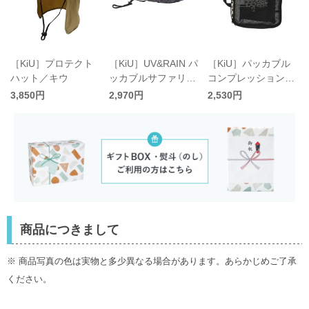
［KiU］プロテクト
［KiU］UV&RAIN パ
［KiU］パッカブル
ハット／キウ
ッカブルサファリハ
コンプレッションポ
セ
ット 2ND／キウ
ーチ〈新色追加〉
3,850円
2,970円
2,530円
商品につきまして
※ 商品写真の色は実物と多少異なる場合があります。あらかじめご了承
ください。