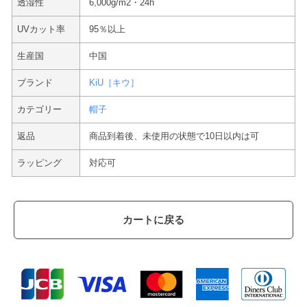
透湿性
6,000g/m2・24h
UVカット率
95％以上
生産国
中国
ブランド
KiU［キウ］
カテゴリー
帽子
返品
商品到着後、未使用の状態で10日以内は可
ラッピング
対応可
カートに戻る