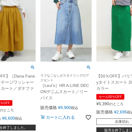
FF】［Dana Fane
ラフなこなしがスタイリングのア
【50％OFF】バリ
クセント
ビンテージワッシャー
yタイトスカート 2
［Levi’s］HR A-LINE DEC
スカート／ダナファ
カラー
ONデニムスカート／リー
セール50％OFF
バイス
％OFF
¥
5,390
のところ
販売価格
¥
9,900
税込
のところ
販売価格
¥
2,695
税
カートに入れる
格
¥
6,600
税込
在庫切れ
を終了しました。
販売を終了しま