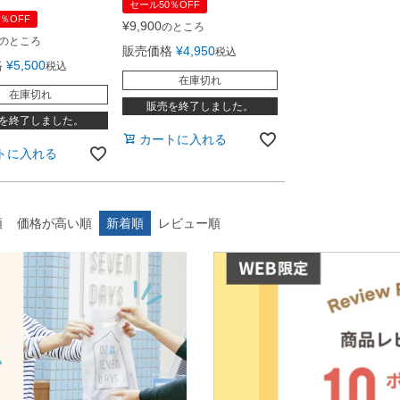
セール50％OFF
％OFF
¥
9,900
のところ
のところ
販売価格
¥
4,950
税込
格
¥
5,500
税込
在庫切れ
在庫切れ
販売を終了しました。
を終了しました。
カートに入れる
トに入れる
順
価格が高い順
新着順
レビュー順