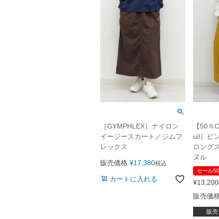
【50％O
［GYMPHLEX］ナイロン
uil］
イージースカート／ジムフ
ロング
レックス
ヌル
販売価格
¥
17,380
税込
セール50
カートに入れる
¥
13,200
販売価
販売