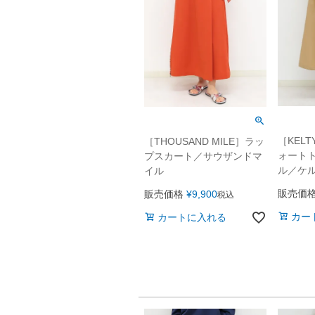
［KEL
［THOUSAND MILE］ラッ
ォート
プスカート／サウザンドマ
ル／ケ
イル
販売価
販売価格
¥
9,900
税込
カー
カートに入れる