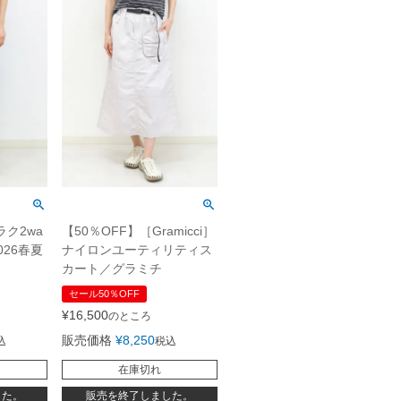
ラク2wa
【50％OFF】［Gramicci］
026春夏
ナイロンユーティリティス
カート／グラミチ
セール50％OFF
¥
16,500
のところ
販売価格
¥
8,250
込
税込
在庫切れ
した。
販売を終了しました。