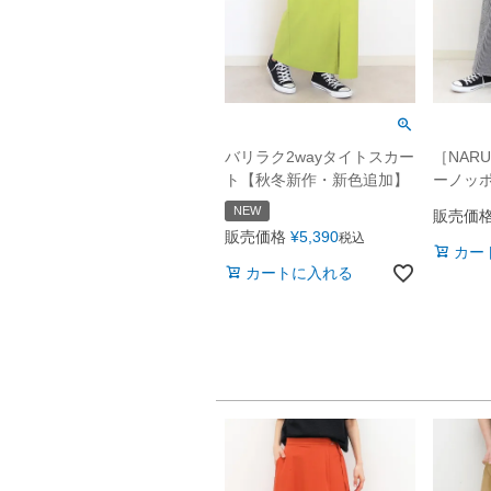
バリラク2wayタイトスカー
［NAR
ト【秋冬新作・新色追加】
ーノッ
NEW
販売価
販売価格
¥
5,390
税込
カー
カートに入れる