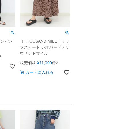
クーンパン
［THOUSAND MILE］ラッ
プスカート レオパード／サ
ウザンドマイル
込
販売価格
¥
11,000
税込
カートに入れる