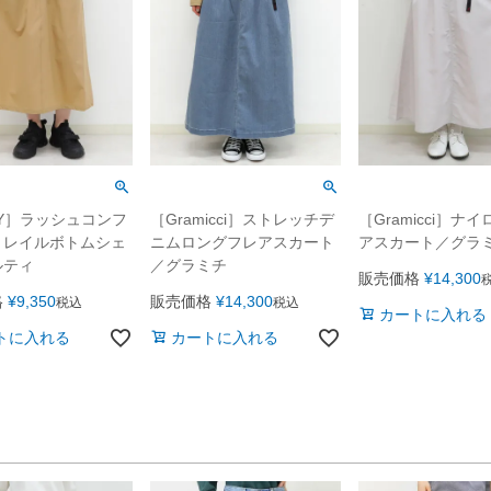
TY］ラッシュコンフ
［Gramicci］ストレッチデ
［Gramicci］ナ
トレイルボトムシェ
ニムロングフレアスカート
アスカート／グラ
ルティ
／グラミチ
販売価格
¥
14,300
格
¥
9,350
販売価格
¥
14,300
税込
税込
カートに入れる
トに入れる
カートに入れる