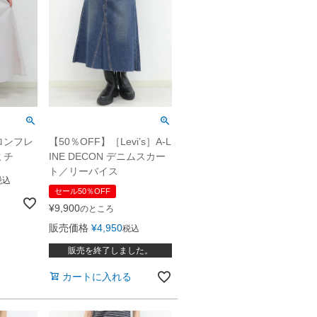
イロンフレ
【50％OFF】［Levi’s］A-L
ミチ
INE DECON デニムスカー
ト／リーバイス
税込
セール50％OFF
¥
9,900
のところ
販売価格
¥
4,950
税込
販売を終了しました。
カートに入れる