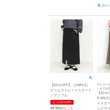
カー
【50％OFF】［UNPLE］
デイリー
ンまで大
デニムストレートスカート
【50％O
／アンプル
D MI
セール50％OFF
トスカー
¥
9,900
ンドマ
のところ