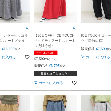
U］カラーヒッコリ
【50％OFF】ICE TOUCH
ICE TOUCH コ
ポスカート／ナル
サイドティアードスカート
ツ〈接触冷感〉
〈接触冷感〉
格
¥
16,500
販売価格
¥
7,590
税込
税
セール50％OFF
トに入れる
カートに入れる
¥
7,590
のところ
販売価格
¥
3,795
税込
販売を終了しました。
カートに入れる