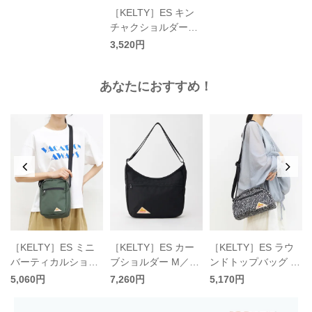
［KELTY］ES キン
チャクショルダー／
ケルティ
3,520円
あなたにおすすめ！
［KELTY］ES ミニ
［KELTY］ES カー
［KELTY］ES ラウ
バーティカルショル
ブショルダー M／ケ
ンドトップバッグ S
ダー／ケルティ
ルティ
／ケルティ
5,060円
7,260円
5,170円