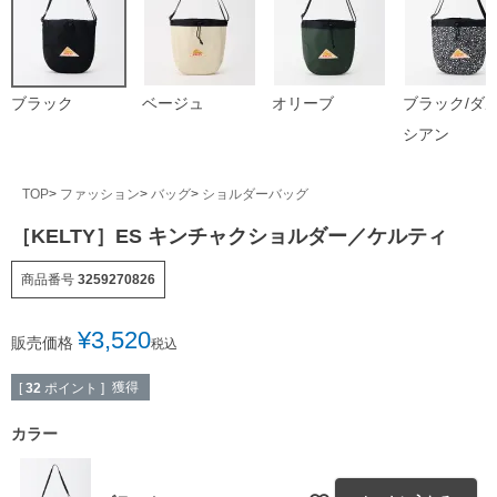
ブラック
ベージュ
オリーブ
ブラック/ダ
シアン
TOP
ファッション
バッグ
ショルダーバッグ
［KELTY］ES キンチャクショルダー／ケルティ
商品番号
3259270826
¥
3,520
販売価格
税込
獲得
[
32
ポイント ]
カラー