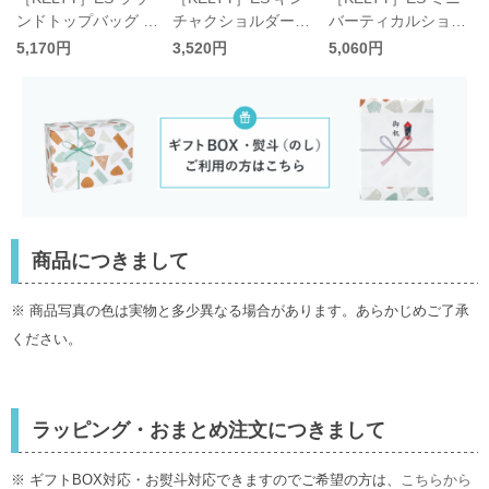
ンドトップバッグ S
チャクショルダー／
バーティカルショル
／ケルティ
ケルティ
ダー／ケルティ
5,170円
3,520円
5,060円
商品につきまして
※ 商品写真の色は実物と多少異なる場合があります。あらかじめご了承
ください。
ラッピング・おまとめ注文につきまして
※ ギフトBOX対応・お熨斗対応できますのでご希望の方は、
こちらから