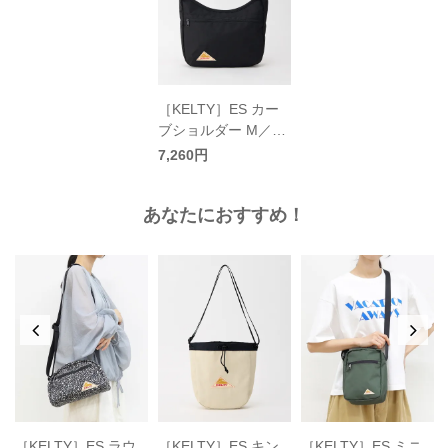
［KELTY］ES カー
ブショルダー M／ケ
ルティ
7,260円
あなたにおすすめ！
［KELTY］ES ラウ
［KELTY］ES キン
［KELTY］ES ミニ