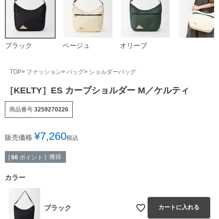
ブラック
ベージュ
オリーブ
TOP
ファッション
バッグ
ショルダーバッグ
［KELTY］ES カーブショルダー M／ケルティ
商品番号
3259270226
¥
7,260
販売価格
税込
獲得
[
66
ポイント ]
カラー
ブラック
カートに入れる