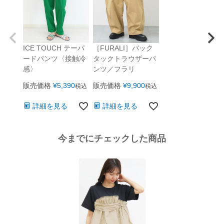
［FURALI］バック
ICE TOUCH テーパ
タックトラウザーパ
ードパンツ〈接触冷
ンツ／フラリ
感〉
販売価格
¥
9,900
販売価格
¥
5,390
税込
税込
詳細を見る
詳細を見る
今までにチェックした商品