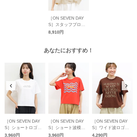
［ON SEVEN DAY
S］スタッフプロデ
ュース ドッキングT
8,910円
シャツ／オンセブン
デイズ
あなたにおすすめ！
［ON SEVEN DAY
［ON SEVEN DAY
［ON SEVEN DAY
S］ショートロゴプ
S］ショート波模様
S］ワイド波ロゴプ
リントTシャツ／オ
プリントTシャツ／
リントTシャツ／オ
3,960円
3,960円
4,290円