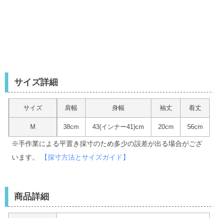
サイズ詳細
サイズ
肩幅
身幅
袖丈
着丈
M
38cm
43(インナー41)cm
20cm
56cm
※手作業による平置き採寸のため多少の誤差が出る場合がござ
います。
【採寸方法とサイズガイド】
商品詳細