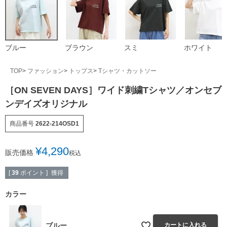
ブルー
ブラウン
スミ
ホワイト
TOP
ファッション
トップス
Tシャツ・カットソー
［ON SEVEN DAYS］ワイド刺繍Tシャツ／オンセブ
ンデイズオリジナル
商品番号
2622-214OSD1
¥
4,290
販売価格
税込
獲得
[
39
ポイント ]
カラー
ブルー
カートに入れる