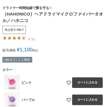
ドライヤー時間短縮で髪を守る！
［HAHONICO］ヘアドライマイクロファイバータオ
ル／ハホニコ
商品番号
HN-T
4.33
¥
1,100
販売価格
税込
獲得
[
10
ポイント ]
カラー
ピンク
カートに入れる
パープル
カートに入れる