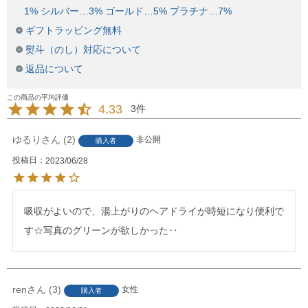
1% シルバー…3% ゴールド…5% プラチナ…7%
ギフトラッピング無料
熨斗（のし）対応について
返品について
4.33
3
ゆるり
2
非公開
購入者
投稿日
2023/06/28
吸収がよいので、湯上がりのヘアドライが時短になり便利で
す☆写真のグリーンが欲しかった‥
ren
3
女性
購入者