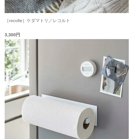
［recolte］ケダマトリ／レコルト
3,300円