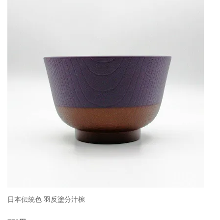
日本伝統色 羽反塗分汁椀