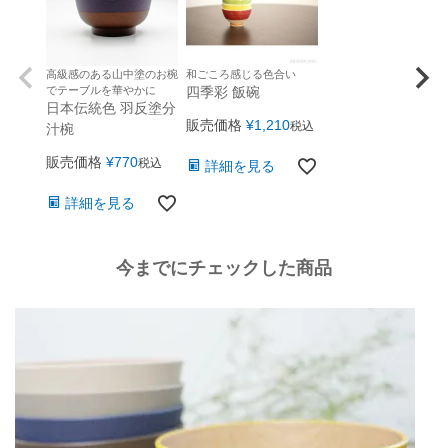
高級感のある山中塗のお椀
和ごころ感じる色合い
でテーブルを華やかに
四季彩 飯碗
日本伝統色 羽反塗分
販売価格
¥
1,210
税込
汁椀
販売価格
¥
770
税込
詳細を見る
詳細を見る
今までにチェックした商品