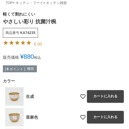
TOP
キッチン・フード
キッチン雑貨
軽くて割れにくい
やさしい彩り 抗菌汁椀
商品番号
KA74235
5.00
¥
880
販売価格
税込
獲得
[
8
ポイント ]
カラー
生成
カートに入れる
亜麻色
カートに入れる