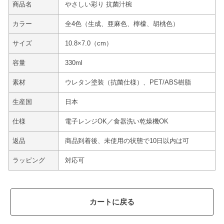
商品名
やさしい彩り 抗菌汁椀
カラー
全4色（生成、亜麻色、檸檬、胡桃色）
サイズ
10.8×7.0（cm）
容量
330ml
素材
ウレタン塗装（抗菌仕様）、PET/ABS樹脂
生産国
日本
仕様
電子レンジOK／食器洗い乾燥機OK
返品
商品到着後、未使用の状態で10日以内は可
ラッピング
対応可
カートに戻る