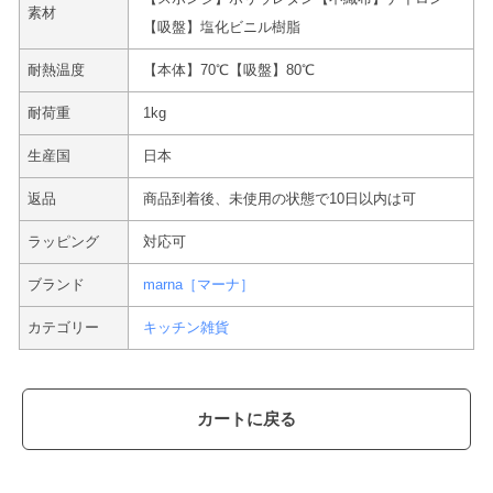
素材
【吸盤】塩化ビニル樹脂
耐熱温度
【本体】70℃【吸盤】80℃
耐荷重
1kg
生産国
日本
返品
商品到着後、未使用の状態で10日以内は可
ラッピング
対応可
ブランド
marna［マーナ］
カテゴリー
キッチン雑貨
カートに戻る