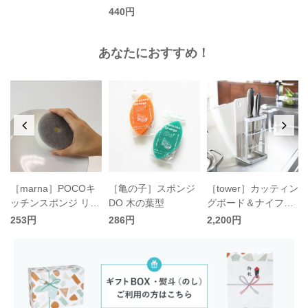
付き／マーナ
440円
あなたにおすすめ！
［marna］POCOキ
［亀の子］スポンジ
［tower］カッティン
ッチンスポンジ リフ
DO 木の葉型
グボード＆ナイフス
ィル／マーナ
タンド／タワー
253円
286円
2,200円